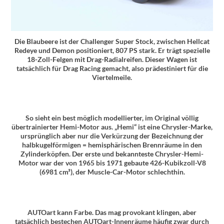
Die Blaubeere ist der Challenger Super Stock, zwischen Hellcat
Redeye und Demon positioniert, 807 PS stark. Er trägt spezielle
18-Zoll-Felgen mit Drag-Radialreifen. Dieser Wagen ist
tatsächlich für Drag Racing gemacht, also prädestiniert für die
Viertelmeile.
So sieht ein best möglich modellierter, im Original völlig
übertrainierter Hemi-Motor aus. „Hemi“ ist eine Chrysler-Marke,
ursprünglich aber nur die Verkürzung der Bezeichnung der
halbkugelförmigen = hemisphärischen Brennräume in den
Zylinderköpfen. Der erste und bekannteste Chrysler-Hemi-
Motor war der von 1965 bis 1971 gebaute 426-Kubikzoll-V8
(6981 cm³), der Muscle-Car-Motor schlechthin.
AUTOart kann Farbe. Das mag provokant klingen, aber
tatsächlich bestechen AUTOart-Innenräume häufig zwar durch