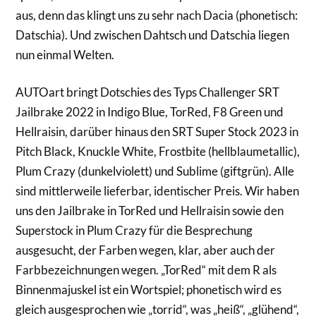
aus, denn das klingt uns zu sehr nach Dacia (phonetisch:
Datschia). Und zwischen Dahtsch und Datschia liegen
nun einmal Welten.
AUTOart bringt Dotschies des Typs Challenger SRT
Jailbrake 2022 in Indigo Blue, TorRed, F8 Green und
Hellraisin, darüber hinaus den SRT Super Stock 2023 in
Pitch Black, Knuckle White, Frostbite (hellblaumetallic),
Plum Crazy (dunkelviolett) und Sublime (giftgrün). Alle
sind mittlerweile lieferbar, identischer Preis. Wir haben
uns den Jailbrake in TorRed und Hellraisin sowie den
Superstock in Plum Crazy für die Besprechung
ausgesucht, der Farben wegen, klar, aber auch der
Farbbezeichnungen wegen. „TorRed“ mit dem R als
Binnenmajuskel ist ein Wortspiel; phonetisch wird es
gleich ausgesprochen wie „torrid“, was „heiß“, „glühend“,