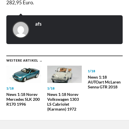
282,95 Euro.
afs
WEITERE ARTIKEL →
1/18
News 1:18
AUTOart McLaren
Senna GTR 2018
1/18
1/18
News 1:18 Norev
News 1:18 Norev
Mercedes SLK 200
Volkswagen 1303
R170 1996
LS Cabriolet
(Karmann) 1972