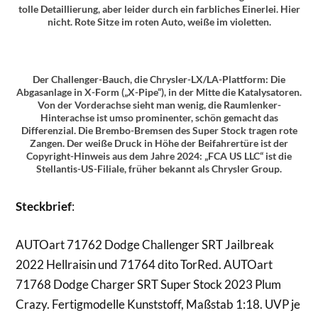
tolle Detaillierung, aber leider durch ein farbliches Einerlei. Hier
nicht. Rote Sitze im roten Auto, weiße im violetten.
Der Challenger-Bauch, die Chrysler-LX/LA-Plattform: Die
Abgasanlage in X-Form („X-Pipe“), in der Mitte die Katalysatoren.
Von der Vorderachse sieht man wenig, die Raumlenker-
Hinterachse ist umso prominenter, schön gemacht das
Differenzial. Die Brembo-Bremsen des Super Stock tragen rote
Zangen. Der weiße Druck in Höhe der Beifahrertüre ist der
Copyright-Hinweis aus dem Jahre 2024: „FCA US LLC“ ist die
Stellantis-US-Filiale, früher bekannt als Chrysler Group.
Steckbrief
:
AUTOart 71762 Dodge Challenger SRT Jailbreak
2022 Hellraisin und 71764 dito TorRed. AUTOart
71768 Dodge Charger SRT Super Stock 2023 Plum
Crazy. Fertigmodelle Kunststoff, Maßstab 1:18. UVP je