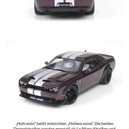
„Hellraisin“ heißt mitnichten „Höllenrosine“. Die beiden
Doppelstreifen werden generell als Le-Mans-Streifen und