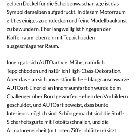
gelben Deckel für die Scheibenwaschanlage ist das
Symbol derselben aufgedruckt. In diesem Motorraum
gibt es einiges zu entdecken und feine Modellbaukunst
zu bewundern. Eher langweilig ist hingegen der
Kofferraum, eben ein mit Teppichboden
ausgeschlagener Raum.
Innen gab sich AUTOart viel Mühe, natürlich
Teppichboden und natürlich High-Class-Dekoration.
Aber das – an sich unverständliche – blaugrauschwarze
AUTOart-Einerlei an Innenraumfarben wurde beim
Challenger über Bord geworfen – eben den Vorbildern
geschuldet, und AUTOart beweist, dass bunte
Interieurs möglich sind. Schön gemacht sind die Stoff-
Sicherheitsgurte mit Fotoätzschnallen, und die
Armatureneinheit (mit roten Ziffernblättern) sitzt