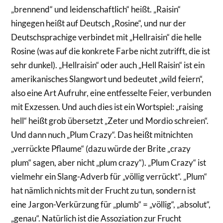
„brennend“ und leidenschaftlich“ heißt. „Raisin“
hingegen heißt auf Deutsch „Rosine“, und nur der
Deutschsprachige verbindet mit „Hellraisin“ die helle
Rosine (was auf die konkrete Farbe nicht zutrifft, die ist
sehr dunkel). „Hellraisin“ oder auch „Hell Raisin“ ist ein
amerikanisches Slangwort und bedeutet „wild feiern“,
also eine Art Aufruhr, eine entfesselte Feier, verbunden
mit Exzessen. Und auch dies ist ein Wortspiel: „raising
hell“ heißt grob übersetzt „Zeter und Mordio schreien“.
Und dann nuch „Plum Crazy“. Das heißt mitnichten
„verrückte Pflaume“ (dazu würde der Brite „crazy
plum“ sagen, aber nicht „plum crazy“). „Plum Crazy“ ist
vielmehr ein Slang-Adverb für „völlig verrückt“. „Plum“
hat nämlich nichts mit der Frucht zu tun, sondern ist
eine Jargon-Verkürzung für „plumb“ = „völlig“, „absolut“,
„genau“. Natürlich ist die Assoziation zur Frucht