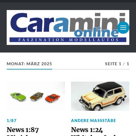
MONAT:
MÄRZ 2025
SEITE 1
/
1
1/87
ANDERE MASSSTÄBE
News 1:87
News 1:24