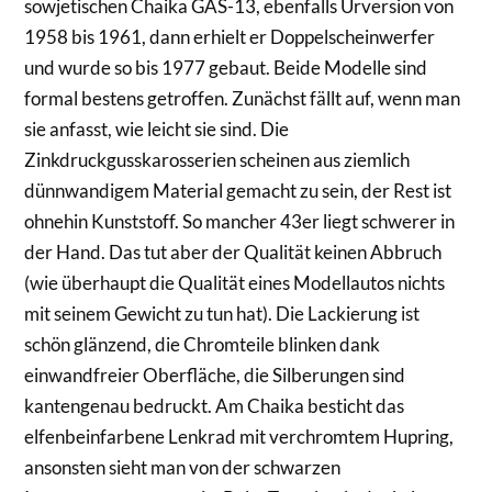
sowjetischen Chaika GAS-13, ebenfalls Urversion von
1958 bis 1961, dann erhielt er Doppelscheinwerfer
und wurde so bis 1977 gebaut. Beide Modelle sind
formal bestens getroffen. Zunächst fällt auf, wenn man
sie anfasst, wie leicht sie sind. Die
Zinkdruckgusskarosserien scheinen aus ziemlich
dünnwandigem Material gemacht zu sein, der Rest ist
ohnehin Kunststoff. So mancher 43er liegt schwerer in
der Hand. Das tut aber der Qualität keinen Abbruch
(wie überhaupt die Qualität eines Modellautos nichts
mit seinem Gewicht zu tun hat). Die Lackierung ist
schön glänzend, die Chromteile blinken dank
einwandfreier Oberfläche, die Silberungen sind
kantengenau bedruckt. Am Chaika besticht das
elfenbeinfarbene Lenkrad mit verchromtem Hupring,
ansonsten sieht man von der schwarzen