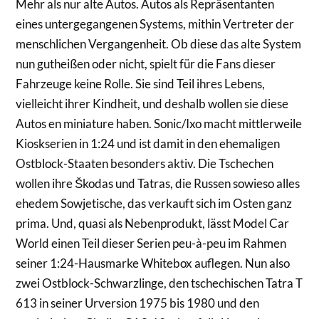
Mehr als nur alte Autos. Autos als Repräsentanten
eines untergegangenen Systems, mithin Vertreter der
menschlichen Vergangenheit. Ob diese das alte System
nun gutheißen oder nicht, spielt für die Fans dieser
Fahrzeuge keine Rolle. Sie sind Teil ihres Lebens,
vielleicht ihrer Kindheit, und deshalb wollen sie diese
Autos en miniature haben. Sonic/Ixo macht mittlerweile
Kioskserien in 1:24 und ist damit in den ehemaligen
Ostblock-Staaten besonders aktiv. Die Tschechen
wollen ihre Škodas und Tatras, die Russen sowieso alles
ehedem Sowjetische, das verkauft sich im Osten ganz
prima. Und, quasi als Nebenprodukt, lässt Model Car
World einen Teil dieser Serien peu-à-peu im Rahmen
seiner 1:24-Hausmarke Whitebox auflegen. Nun also
zwei Ostblock-Schwarzlinge, den tschechischen Tatra T
613 in seiner Urversion 1975 bis 1980 und den