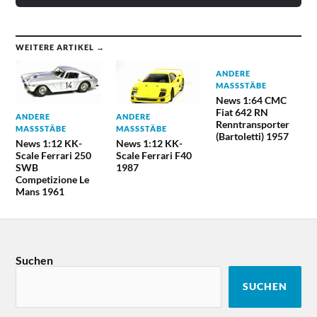
WEITERE ARTIKEL →
ANDERE
MASSSTÄBE
News 1:64 CMC
Fiat 642 RN
ANDERE
ANDERE
Renntransporter
MASSSTÄBE
MASSSTÄBE
(Bartoletti) 1957
News 1:12 KK-
News 1:12 KK-
Scale Ferrari 250
Scale Ferrari F40
SWB
1987
Competizione Le
Mans 1961
Suchen
SUCHEN