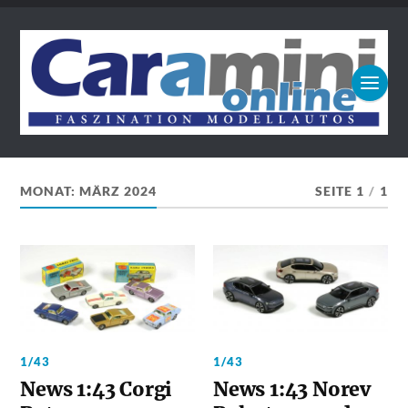
MONAT:
MÄRZ 2024
SEITE 1
/
1
1/43
1/43
News 1:43 Corgi
News 1:43 Norev