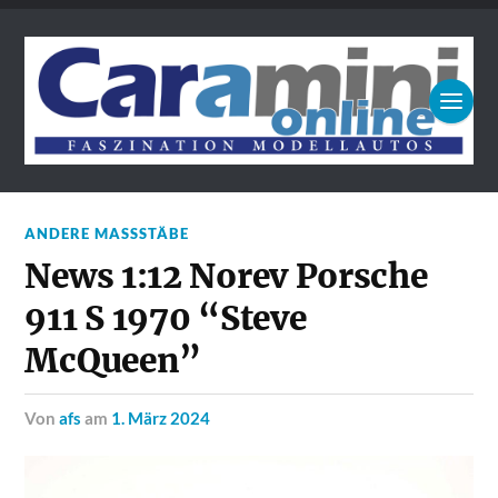
ANDERE MASSSTÄBE
News 1:12 Norev Porsche
911 S 1970 “Steve
McQueen”
von
afs
am
1. März 2024