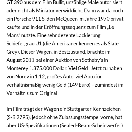
GT 390 aus dem Film Bullit, unzählige Male autorisiert
oder nicht als Miniatur verwirklicht. Dann war da noch
ein Porsche 911 S, den McQueen im Jahre 1970 privat
kaufte und in der Eröffnungssequenz zum Film „Le
Mans“ nutzte. Eine sehr dezente Lackierung,
Schiefergrau U1 (die Amerikaner kennen es als Slate
Grey). Dieser Wagen, in Bestzustand, brachte im
August 2011 bei einer Auktion von Sotheby’s in
Monterey 1.375.000 Dollar. Viel Geld! Jetzt zu haben
von Norev in 1:12, großes Auto, viel Auto für
verhältnismäßig wenig Geld (149 Euro) – zumindest im
Verhältnis zum Original!
Im Film trägt der Wagen ein Stuttgarter Kennzeichen
(S-B 2795), jedoch ohne Zulassungsstempel vorne, hat
aber US-Spezifikationen (Sealed-Beam-Scheinwerfer).