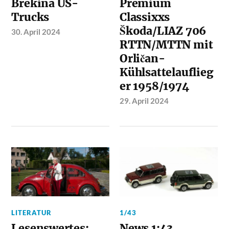
Brekina US-
Premium
Trucks
Classixxs
Škoda/LIAZ 706
30. April 2024
RTTN/MTTN mit
Orličan-
Kühlsattelauflieg
er 1958/1974
29. April 2024
LITERATUR
1/43
Lesenswertes:
News 1:43