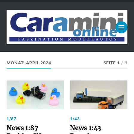
MONAT:
APRIL 2024
SEITE 1
/
1
1/87
1/43
News 1:87
News 1:43