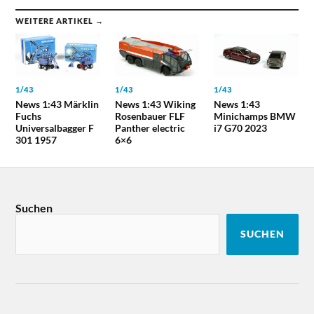
WEITERE ARTIKEL →
1/43
1/43
1/43
News 1:43 Märklin
News 1:43 Wiking
News 1:43
Fuchs
Rosenbauer FLF
Minichamps BMW
Universalbagger F
Panther electric
i7 G70 2023
301 1957
6×6
Suchen
SUCHEN