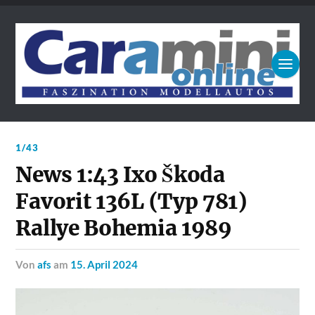
1/43
News 1:43 Ixo Škoda
Favorit 136L (Typ 781)
Rallye Bohemia 1989
von
afs
am
15. April 2024