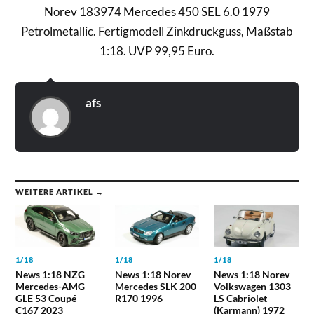
Norev 183974 Mercedes 450 SEL 6.0 1979
Petrolmetallic. Fertigmodell Zinkdruckguss, Maßstab
1:18. UVP 99,95 Euro.
afs
WEITERE ARTIKEL →
1/18
1/18
1/18
News 1:18 NZG
News 1:18 Norev
News 1:18 Norev
Mercedes-AMG
Mercedes SLK 200
Volkswagen 1303
GLE 53 Coupé
R170 1996
LS Cabriolet
C167 2023
(Karmann) 1972