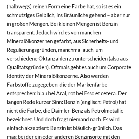
(halbwegs) reinen Form eine Farbe hat, so ist es ein
schmutziges Gelblich, ins Bräunliche gehend – aber nur
in großen Mengen. Bei kleinen Mengen ist Benzin
transparent. Jedoch wird es von manchen
Mineralölkonzernen gefärbt, aus Sicherheits- und
Regulierungsgründen, manchmal auch, um
verschiedene Oktanzahlen zu unterscheiden (also aus
Qualitätsgründen). Oftmals geht es auch um Corporate
Identity der Mineralölkonzerne. Also werden
Farbstoffe zugegeben, die der Markenfarbe
entsprechen: blau bei Aral, rot bei Esso et cetera. Der
langen Rede kurzer Sinn: Benzin (englisch: Petrol) hat
nicht die Farbe, die Daimler-Benz als Petrolmetallic
bezeichnet. Und doch fragt niemand nach. Es wird
einfach akzeptiert: Benzin ist bläulich-grünlich. Das
mag bei der ein oder anderen Benzinsorte mit den