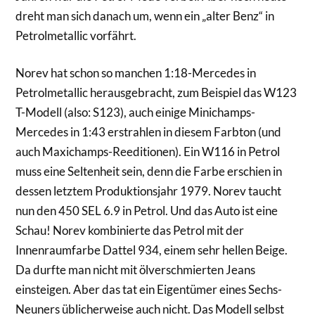
dreht man sich danach um, wenn ein „alter Benz“ in
Petrolmetallic vorfährt.
Norev hat schon so manchen 1:18-Mercedes in
Petrolmetallic herausgebracht, zum Beispiel das W123
T-Modell (also: S123), auch einige Minichamps-
Mercedes in 1:43 erstrahlen in diesem Farbton (und
auch Maxichamps-Reeditionen). Ein W116 in Petrol
muss eine Seltenheit sein, denn die Farbe erschien in
dessen letztem Produktionsjahr 1979. Norev taucht
nun den 450 SEL 6.9 in Petrol. Und das Auto ist eine
Schau! Norev kombinierte das Petrol mit der
Innenraumfarbe Dattel 934, einem sehr hellen Beige.
Da durfte man nicht mit ölverschmierten Jeans
einsteigen. Aber das tat ein Eigentümer eines Sechs-
Neuners üblicherweise auch nicht. Das Modell selbst