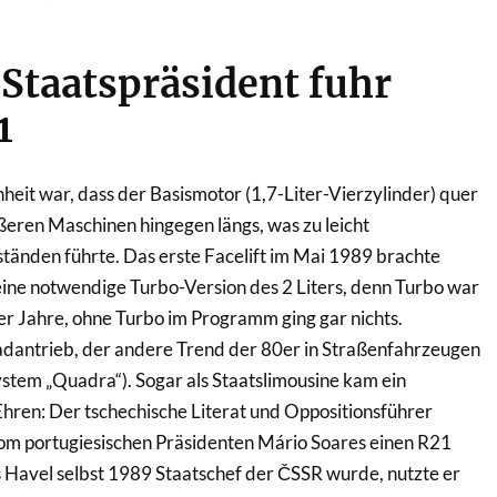
 Staatspräsident fuhr
1
nheit war, dass der Basismotor (1,7-Liter-Vierzylinder) quer
ßeren Maschinen hingegen längs, was zu leicht
tänden führte. Das erste Facelift im Mai 1989 brachte
ne notwendige Turbo-Version des 2 Liters, denn Turbo war
r Jahre, ohne Turbo im Programm ging gar nichts.
adantrieb, der andere Trend der 80er in Straßenfahrzeugen
ystem „Quadra“). Sogar als Staatslimousine kam ein
hren: Der tschechische Literat und Oppositionsführer
m portugiesischen Präsidenten Mário Soares einen R21
 Havel selbst 1989 Staatschef der ČSSR wurde, nutzte er