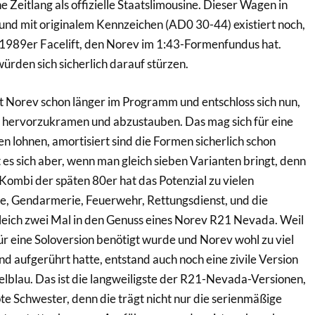
 Zeitlang als offizielle Staatslimousine. Dieser Wagen in
und mit originalem Kennzeichen (AD0 30-44) existiert noch,
1989er Facelift, den Norev im 1:43-Formenfundus hat.
rden sich sicherlich darauf stürzen.
Norev schon länger im Programm und entschloss sich nun,
hervorzukramen und abzustauben. Das mag sich für eine
n lohnen, amortisiert sind die Formen sicherlich schon
 es sich aber, wenn man gleich sieben Varianten bringt, denn
Kombi der späten 80er hat das Potenzial zu vielen
ice, Gendarmerie, Feuerwehr, Rettungsdienst, und die
ich zwei Mal in den Genuss eines Norev R21 Nevada. Weil
ür eine Soloversion benötigt wurde und Norev wohl zu viel
nd aufgerührt hatte, entstand auch noch eine zivile Version
blau. Das ist die langweiligste der R21-Nevada-Versionen,
ote Schwester, denn die trägt nicht nur die serienmäßige