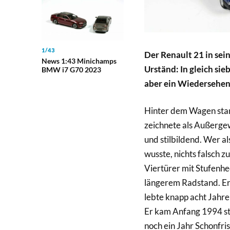
1/43
Der Renault 21 in sei
News 1:43 Minichamps
Urständ: In gleich si
BMW i7 G70 2023
aber ein Wiedersehen 
Hinter dem Wagen stan
zeichnete als Außerge
und stilbildend. Wer a
wusste, nichts falsch 
Viertürer mit Stufenh
längerem Radstand. Er 
lebte knapp acht Jahr
Er kam Anfang 1994 st
noch ein Jahr Schonfri