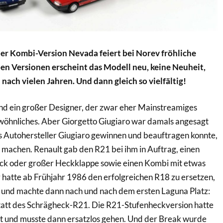
ner Kombi-Version Nevada feiert bei Norev fröhliche
eben Versionen erscheint das Modell neu, keine Neuheit,
nach vielen Jahren. Und dann gleich so vielfältig!
d ein großer Designer, der zwar eher Mainstreamiges
wöhnliches. Aber Giorgetto Giugiaro war damals angesagt
ls Autohersteller Giugiaro gewinnen und beauftragen konnte,
zu machen. Renault gab den R21 bei ihm in Auftrag, einen
eck oder großer Heckklappe sowie einen Kombi mit etwas
hatte ab Frühjahr 1986 den erfolgreichen R18 zu ersetzen,
e und machte dann nach und nach dem ersten Laguna Platz:
att des Schrägheck-R21. Die R21-Stufenheckversion hatte
st und musste dann ersatzlos gehen. Und der Break wurde