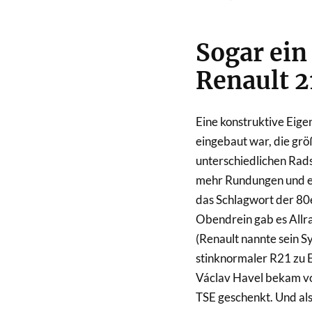
Sogar ein
Renault 2
Eine konstruktive Eige
eingebaut war, die grö
unterschiedlichen Rads
mehr Rundungen und ei
das Schlagwort der 80e
Obendrein gab es Allr
(Renault nannte sein S
stinknormaler R21 zu E
Václav Havel bekam vo
TSE geschenkt. Und als