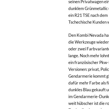
seinen Privatwagen eine
dunklem Grünmetallic 
ein R21 TSE nach dem 
Tschechische Kunden wü
Den Kombi Nevada hat 
die Werkzeuge wieder 
oder zwei Farbvariante
lange. Noch mehr lohnt
ein französischer Pkw-
Versionen: privat, Pol
Gendarmerie kommt gle
dafür mehr Farbe als f
dunkles Blau gekauft u
im Gendarmerie-Dunkel
weit hübscher ist die r