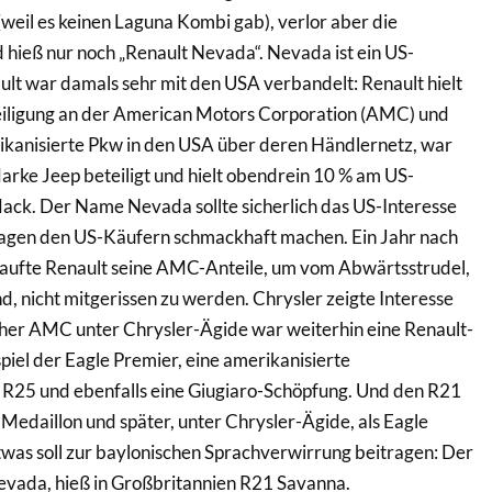
weil es keinen Laguna Kombi gab), verlor aber die
hieß nur noch „Renault Nevada“. Nevada ist ein US-
lt war damals sehr mit den USA verbandelt: Renault hielt
iligung an der American Motors Corporation (AMC) und
rikanisierte Pkw in den USA über deren Händlernetz, war
rke Jeep beteiligt und hielt obendrein 10 % am US-
ack. Der Name Nevada sollte sicherlich das US-Interesse
agen den US-Käufern schmackhaft machen. Ein Jahr nach
kaufte Renault seine AMC-Anteile, um vom Abwärtsstrudel,
, nicht mitgerissen zu werden. Chrysler zeigte Interesse
cher AMC unter Chrysler-Ägide war weiterhin eine Renault-
piel der Eagle Premier, eine amerikanisierte
 R25 und ebenfalls eine Giugiaro-Schöpfung. Und den R21
 Medaillon und später, unter Chrysler-Ägide, als Eagle
was soll zur baylonischen Sprachverwirrung beitragen: Der
evada, hieß in Großbritannien R21 Savanna.