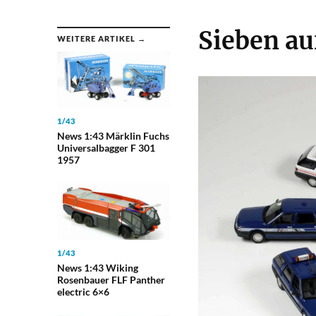
Sieben au
WEITERE ARTIKEL →
1/43
News 1:43 Märklin Fuchs
Universalbagger F 301
1957
1/43
News 1:43 Wiking
Rosenbauer FLF Panther
electric 6×6