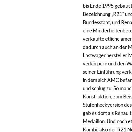
bis Ende 1995 gebaut (
Bezeichnung „R21“ und 
Bundesstaat, und Renau
eine Minderheitenbete
verkaufte etliche ame
dadurch auch an der Ma
Lastwagenhersteller M
verkörpern und den W
seiner Einführung ver
in dem sich AMC befand
und schlug zu. So man
Konstruktion, zum Beis
Stufenheckversion des
gab es dort als Renault
Medaillon. Und noch et
Kombi, also der R21 N