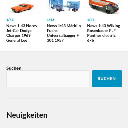
1/43
1/43
1/43
News 1:43 Norev
News 1:43 Märklin
News 1:43 Wiking
Jet-Car Dodge
Fuchs
Rosenbauer FLF
Charger 1969
Universalbagger F
Panther electric
General Lee
301 1957
6×6
Suchen
SUCHEN
Neuigkeiten