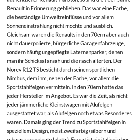
Renault in Erinnerung geblieben. Das war eine Farbe,
die beständige Umweltreinflüsse und vor allem
Sonneneinstrahlung nicht mochte und ausblich.
Gleichsam waren die Renaults in den 70ern aber auch
nicht dauerpolierte, bürgerliche Garagenfahrzeuge,
sondern häufig ungepflegte Laternenparker, denen
man ihr Schicksal ansah und die rasch alterten. Der
Norev R12 TS besticht durch seinen sportlichen
Nimbus, dem ihm, neben der Farbe, vor allem die
Sportstahlfelgen vermitteln. In den 70ern hatte das
jeder Hersteller im Angebot. Es war die Zeit, als nicht
jeder jämmerliche Kleinstwagen mit Alufelgen
ausgestattet war, als Alufelgen noch etwas Besonderes
waren. Damals ging der Trend zu Sportstahlfelgen in
speziellem Design, meist zweifarbig (silbern und
schwarz ausgelegte Inletts). Fergat ist ein italienischer