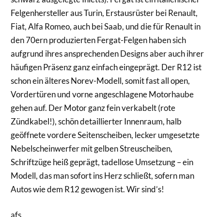
Felgenhersteller aus Turin, Erstausrüster bei Renault,
Fiat, Alfa Romeo, auch bei Saab, und die für Renault in
den 70ern produzierten Fergat-Felgen haben sich
aufgrund ihres ansprechenden Designs aber auch ihrer
häufigen Präsenz ganz einfach eingeprägt. Der R12 ist
schon ein älteres Norev-Modell, somit fast all open,
Vordertüren und vorne angeschlagene Motorhaube
gehen auf. Der Motor ganz fein verkabelt (rote
Zündkabel!), schön detaillierter Innenraum, halb
geöffnete vordere Seitenscheiben, lecker umgesetzte
Nebelscheinwerfer mit gelben Streuscheiben,
Schriftzüge heiß geprägt, tadellose Umsetzung – ein
Modell, das man sofort ins Herz schließt, sofern man
Autos wie dem R12 gewogen ist. Wir sind’s!
afs