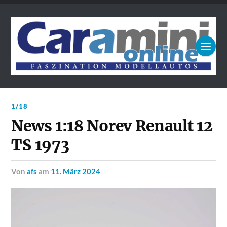
1/18
News 1:18 Norev Renault 12
TS 1973
von
afs
am
11. März 2024