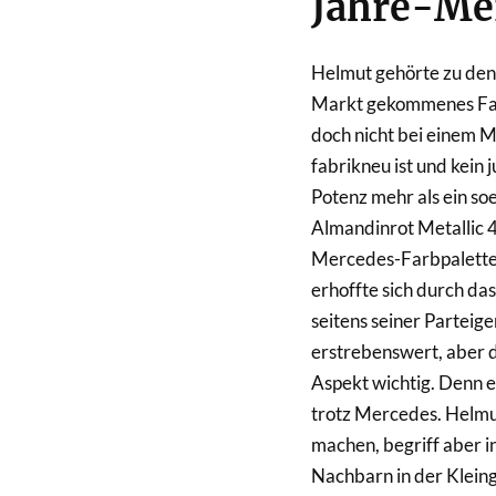
Jahre-Me
Helmut gehörte zu den 
Markt gekommenes Fahr
doch nicht bei einem 
fabrikneu ist und kein 
Potenz mehr als ein so
Almandinrot Metallic 4
Mercedes-Farbpalette. 
erhoffte sich durch da
seitens seiner Parteig
erstrebenswert, aber d
Aspekt wichtig. Denn er
trotz Mercedes. Helmut
machen, begriff aber in
Nachbarn in der Klein