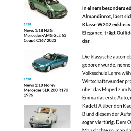
In einem besonders e
Almandinrot, lässt s
Klasse W202 exklusiv
1/18
News 1:18 NZG
Elegance, trägt Gulli
Mercedes-AMG GLE 53
Coupé C167 2023
dar.
Die klassische automob
geboren wurde, nennen 
Volksschule Lehre währ
1/18
Wirtschaftswunder prof
News 1:18 Norev
über das Moped zum Mo
Mercedes SLK 200 R170
1996
Emma das erste Auto, 
Kadett A über den Kad
B und diesem der Aufst
sogar viertürig. Dem O
Man dachte so, man dac