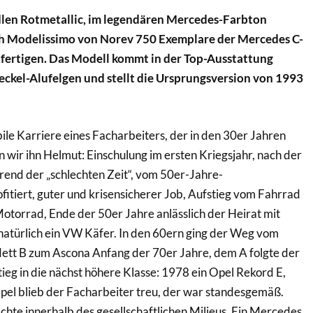
dlen Rotmetallic, im legendären Mercedes-Farbton
ich Modelissimo von Norev 750 Exemplare der Mercedes C-
 fertigen. Das Modell kommt in der Top-Ausstattung
deckel-Alufelgen und stellt die Ursprungsversion von 1993
ile Karriere eines Facharbeiters, der in den 30er Jahren
wir ihn Helmut: Einschulung im ersten Kriegsjahr, nach der
end der „schlechten Zeit“, vom 50er-Jahre-
itiert, guter und krisensicherer Job, Aufstieg vom Fahrrad
torrad, Ende der 50er Jahre anlässlich der Heirat mit
natürlich ein VW Käfer. In den 60ern ging der Weg vom
ett B zum Ascona Anfang der 70er Jahre, dem A folgte der
ieg in die nächst höhere Klasse: 1978 ein Opel Rekord E,
pel blieb der Facharbeiter treu, der war standesgemäß.
hte innerhalb des gesellschaftlichen Milieus. Ein Mercedes