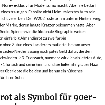
 Norev exklusiv für Modelissimo macht. Aber sie bedarf
eines traurigen. Es sollte nicht Helmuts letztes Auto sein,
 nicht vererben. Der W202 rostete ihm unterm Hintern weg,
 der Marke, deren Image Kratzer bekommen hatte. Aber
eele. Spinnen wir die fiktionale Biographie weiter:
 einfarbig Almandinrot zu zweifarbig
 ohne Zutun eines Lackierers mutierte, bekam unser
ercedes-Niederlassung noch gutes Geld dafür, die den
winden ließ. Er erwarb, nunmehr wirklich als letztes Auto,
1 für sich und seine Emma, und sie ließen ihr graues Haar
r überlebte die beiden und ist nun ein hübsches
ür ihren Sohn.
ot als Symbol für 90er-