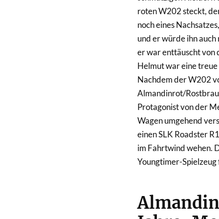
roten W202 steckt, den
noch eines Nachsatzes, 
und er würde ihn auch
er war enttäuscht von
Helmut war eine treue S
Nachdem der W202 von
Almandinrot/Rostbraun
Protagonist von der M
Wagen umgehend versch
einen SLK Roadster R17
im Fahrtwind wehen. De
Youngtimer-Spielzeug f
Almandinr