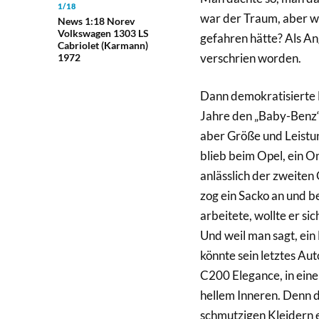
1/18
war der Traum, aber w
News 1:18 Norev
Volkswagen 1303 LS
gefahren hätte? Als An
Cabriolet (Karmann)
verschrien worden.
1972
Dann demokratisierte
Jahre den „Baby-Benz“,
aber Größe und Leistun
blieb beim Opel, ein O
anlässlich der zweiten
zog ein Sacko an und b
arbeitete, wollte er s
Und weil man sagt, ein 
könnte sein letztes Aut
C200 Elegance, in eine
hellem Inneren. Denn da
schmutzigen Kleidern ei