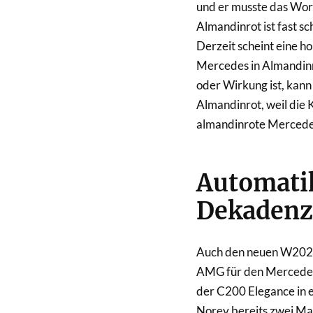
und er musste das Wort 
Almandinrot ist fast s
Derzeit scheint eine h
Mercedes in Almandinr
oder Wirkung ist, kann
Almandinrot, weil die
almandinrote Mercedess
Automatik
Dekadenz
Auch den neuen W202 m
AMG für den Mercedes-
der C200 Elegance in 
Norev bereits zwei Mal