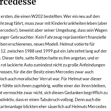
rcedesse
ersten, die einen W202 bestellten. Wer ein neu auf den
zeug fährt, muss zwar mit Kinderkrankheiten leben (aber
Mercedes!), beweist aber seiner Umgebung, dass sein Wagen
junger Gebrauchter. Kein Fahrzeug repräsentiert finanzielle
eben erschienenes, neues Modell. Helmut votierte für
12, zwischen 1988 und 1999 gut ein Jahrzehnt lang auf der
Dieser tiefe, satte Rotton hatte es ihm angetan, und er
s rot lackierte Auto zumindest nicht zu große Anfeindungen
enossen, für die der Besitz eines Mercedes zwar auch
och auch moralischer Verrat war. Für Helmut war dieser
 fühlte sich ihnen zugehörig, wollte einer der ihren bleiben,
 vermochte zwar nicht, sich diesen Gedanken begrifflich zu
stinktiv, dass er einen Tabubruch vollzog. Denn auch die
gartenanlage blickten eher säuerlich auf Helmuts Mercedes