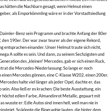
as hätten die Nachbarn gesagt, wenn Helmut einen
geber, als Emporkömmling wäre er in der Vorstadtsiedlung
 Daimler-Benz sein Programm und brachte Anfang der 80er
 den 190er. Der war zwar teurer als der eigene Rekord,
g entsprachen einander. Unser Helmut traute sich nicht,
mega A sollte es sein. Und dann, zu seinem Sechzigsten und
 Generation des „kleinen“ Mercedes, gab er sich einen Ruck,
etrat die Mercedes-Niederlassung: So lange er noch
ich einen Mercedes gönnen, eine C-Klasse W202, einen 200er.
Mercedes halte viel länger als jeder Opel, dachte er, das
o sein. Also ließ er es krachen: Die beste Ausstattung, ein
r höchst edlen Farbe, Almandinrot Metallic, gepaart mit
s wusste er: Edle Autos sind innen hell, weil man nie in
nsteigt. So könnte die Biographie lauten, die hinter dem