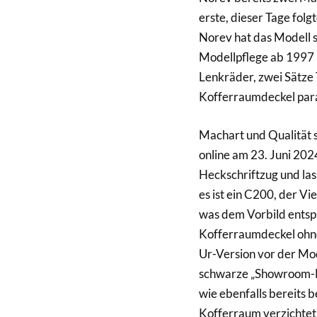
erste, dieser Tage folg
Norev hat das Modell s
Modellpflege ab 1997 re
Lenkräder, zwei Sätze
Kofferraumdeckel para
Machart und Qualität 
online am 23. Juni 20
Heckschriftzug und la
es ist ein C200, der Vi
was dem Vorbild entspri
Kofferraumdeckel ohne
Ur-Version vor der Mod
schwarze „Showroom-Nu
wie ebenfalls bereits 
Kofferraum verzichtet