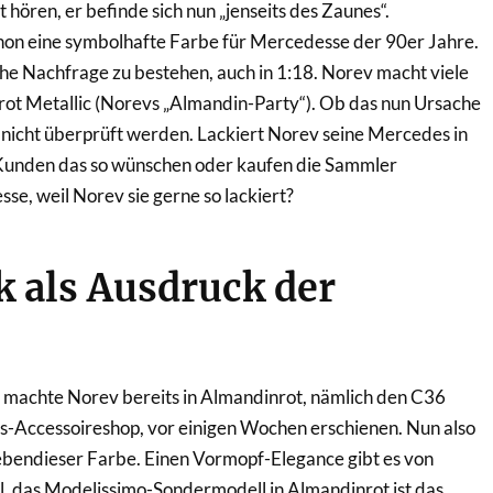
hören, er befinde sich nun „jenseits des Zaunes“.
chon eine symbolhafte Farbe für Mercedesse der 90er Jahre.
ohe Nachfrage zu bestehen, auch in 1:18. Norev macht viele
ot Metallic (Norevs „Almandin-Party“). Ob das nun Ursache
 nicht überprüft werden. Lackiert Norev seine Mercedes in
 Kunden das so wünschen oder kaufen die Sammler
e, weil Norev sie gerne so lackiert?
 als Ausdruck der
achte Norev bereits in Almandinrot, nämlich den C36
Accessoireshop, vor einigen Wochen erschienen. Nun also
ebendieser Farbe. Einen Vormopf-Elegance gibt es von
, das Modelissimo-Sondermodell in Almandinrot ist das