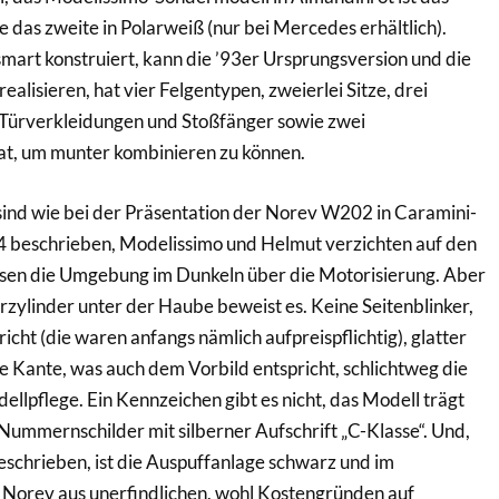
te das zweite in Polarweiß (nur bei Mercedes erhältlich).
mart konstruiert, kann die ’93er Ursprungsversion und die
alisieren, hat vier Felgentypen, zweierlei Sitze, drei
 Türverkleidungen und Stoßfänger sowie zwei
t, um munter kombinieren zu können.
sind wie bei der Präsentation der Norev W202 in Caramini-
24 beschrieben, Modelissimo und Helmut verzichten auf den
ssen die Umgebung im Dunkeln über die Motorisierung. Aber
erzylinder unter der Haube beweist es. Keine Seitenblinker,
cht (die waren anfangs nämlich aufpreispflichtig), glatter
 Kante, was auch dem Vorbild entspricht, schlichtweg die
ellpflege. Ein Kennzeichen gibt es nicht, das Modell trägt
mmernschilder mit silberner Aufschrift „C-Klasse“. Und,
beschrieben, ist die Auspuffanlage schwarz und im
 Norev aus unerfindlichen, wohl Kostengründen auf