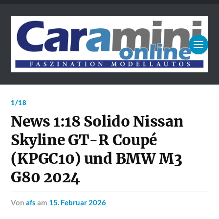
1/18
News 1:18 Solido Nissan
Skyline GT-R Coupé
(KPGC10) und BMW M3
G80 2024
von
afs
am
15. Februar 2026