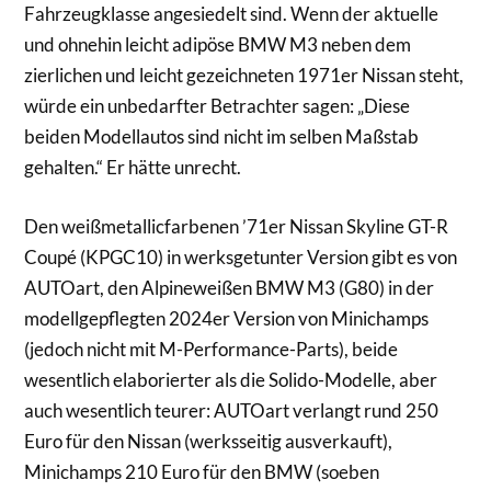
Fahrzeugklasse angesiedelt sind. Wenn der aktuelle
und ohnehin leicht adipöse BMW M3 neben dem
zierlichen und leicht gezeichneten 1971er Nissan steht,
würde ein unbedarfter Betrachter sagen: „Diese
beiden Modellautos sind nicht im selben Maßstab
gehalten.“ Er hätte unrecht.
Den weißmetallicfarbenen ’71er Nissan Skyline GT-R
Coupé (KPGC10) in werksgetunter Version gibt es von
AUTOart, den Alpineweißen BMW M3 (G80) in der
modellgepflegten 2024er Version von Minichamps
(jedoch nicht mit M-Performance-Parts), beide
wesentlich elaborierter als die Solido-Modelle, aber
auch wesentlich teurer: AUTOart verlangt rund 250
Euro für den Nissan (werksseitig ausverkauft),
Minichamps 210 Euro für den BMW (soeben