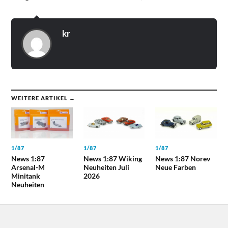
kr
WEITERE ARTIKEL →
1/87
1/87
1/87
News 1:87
News 1:87 Wiking
News 1:87 Norev
Arsenal-M
Neuheiten Juli
Neue Farben
Minitank
2026
Neuheiten