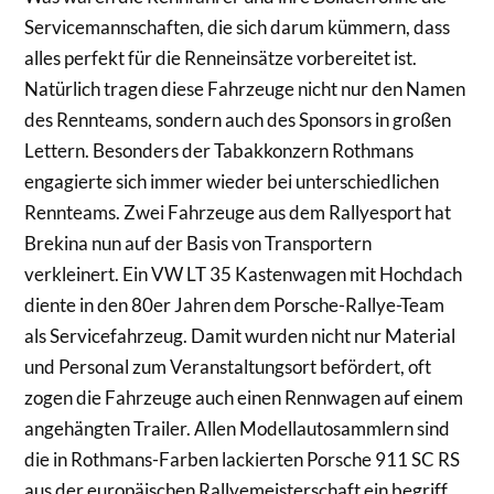
Servicemannschaften, die sich darum kümmern, dass
alles perfekt für die Renneinsätze vorbereitet ist.
Natürlich tragen diese Fahrzeuge nicht nur den Namen
des Rennteams, sondern auch des Sponsors in großen
Lettern. Besonders der Tabakkonzern Rothmans
engagierte sich immer wieder bei unterschiedlichen
Rennteams. Zwei Fahrzeuge aus dem Rallyesport hat
Brekina nun auf der Basis von Transportern
verkleinert. Ein VW LT 35 Kastenwagen mit Hochdach
diente in den 80er Jahren dem Porsche-Rallye-Team
als Servicefahrzeug. Damit wurden nicht nur Material
und Personal zum Veranstaltungsort befördert, oft
zogen die Fahrzeuge auch einen Rennwagen auf einem
angehängten Trailer. Allen Modellautosammlern sind
die in Rothmans-Farben lackierten Porsche 911 SC RS
aus der europäischen Rallyemeisterschaft ein begriff,