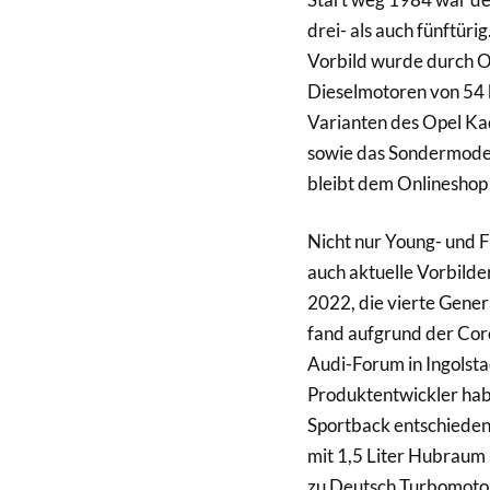
drei- als auch fünftür
Vorbild wurde durch O
Dieselmotoren von 54 
Varianten des Opel Kad
sowie das Sondermodell
bleibt dem Onlinesho
Nicht nur Young- und 
auch aktuelle Vorbilder
2022, die vierte Genera
fand aufgrund der Coro
Audi-Forum in Ingolsta
Produktentwickler habe
Sportback entschieden
mit 1,5 Liter Hubraum a
zu Deutsch Turbomotor 