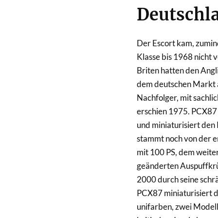
Deutschl
Der Escort kam, zumind
Klasse bis 1968 nicht 
Briten hatten den Angl
dem deutschen Markt 
Nachfolger, mit sachli
erschien 1975. PCX87 h
und miniaturisiert den
stammt noch von der e
mit 100 PS, dem weite
geänderten Auspuffkr
2000 durch seine schr
PCX87 miniaturisiert 
unifarben, zwei Modell