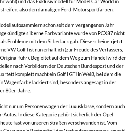
sehr wohl) und das Exklusivmodell für Model Car World in
streifen, also den damaligen Ford-Motorsportfarben.
 Modellautosammlern schon seit dem vergangenen Jahr
ngekündigte silberne Farbvariante wurde von PCX87 nicht
mals Probleme mit dem Silberlack gab. Diese scheinen jetzt
e VW Golf I ist nun erhältlich (zur Freude des Verfassers,
 Original fuhr). Begleitet auf dem Weg zum Handel wird der
odellen nach Vorbildern der Deutschen Bundespost und der
uartett komplett macht ein Golf I GTI in Weiß, bei dem die
in Wagenfarbe lackiert sind, besonders angesagt in der
er 80er-Jahre.
cht nur um Personenwagen der Luxusklasse, sondern auch
-Autos. In diese Kategorie gehört sicherlich der Opel
 heute fast von unseren Straßen verschwunden ist. Vom
r Caravan ein Bestandteil des Verkaufsprogramms, sowohl