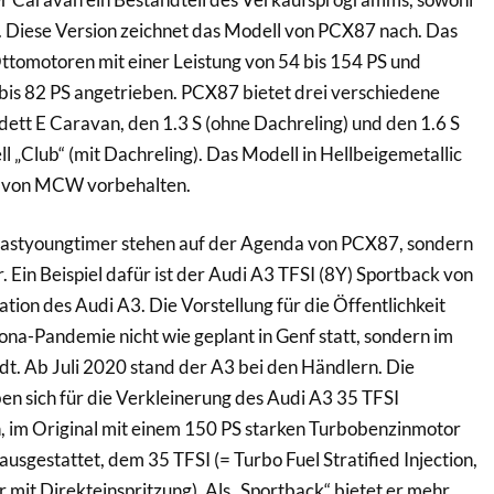
ig. Diese Version zeichnet das Modell von PCX87 nach. Das
ttomotoren mit einer Leistung von 54 bis 154 PS und
bis 82 PS angetrieben. PCX87 bietet drei verschiedene
ett E Caravan, den 1.3 S (ohne Dachreling) und den 1.6 S
 „Club“ (mit Dachreling). Das Modell in Hellbeigemetallic
p von MCW vorbehalten.
Fastyoungtimer stehen auf der Agenda von PCX87, sondern
. Ein Beispiel dafür ist der Audi A3 TFSI (8Y) Sportback von
tion des Audi A3. Die Vorstellung für die Öffentlichkeit
na-Pandemie nicht wie geplant in Genf statt, sondern im
dt. Ab Juli 2020 stand der A3 bei den Händlern. Die
n sich für die Verkleinerung des Audi A3 35 TFSI
, im Original mit einem 150 PS starken Turbobenzinmotor
usgestattet, dem 35 TFSI (= Turbo Fuel Stratified Injection,
mit Direkteinspritzung). Als „Sportback“ bietet er mehr