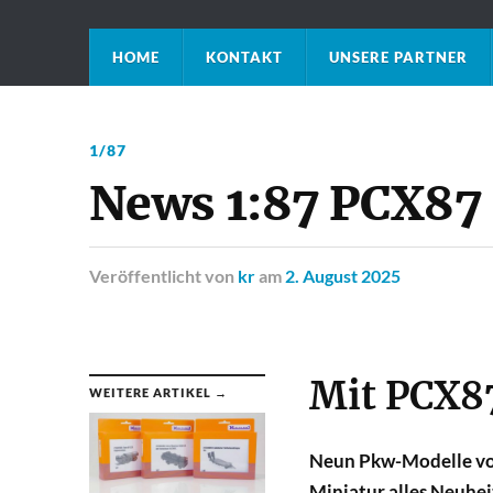
HOME
KONTAKT
UNSERE PARTNER
1/87
News 1:87 PCX87
Veröffentlicht
von
kr
am
2. August 2025
Mit PCX87
WEITERE ARTIKEL →
Neun Pkw-Modelle von
Miniatur alles Neuhe