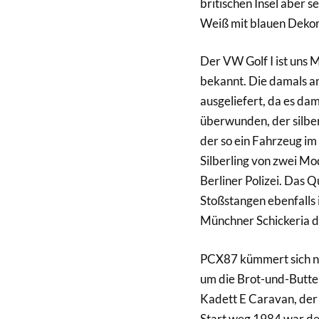
britischen Insel aber 
Weiß mit blauen Dekor
Der VW Golf I ist uns
bekannt. Die damals a
ausgeliefert, da es da
überwunden, der silbern
der so ein Fahrzeug im
Silberling von zwei M
Berliner Polizei. Das Q
Stoßstangen ebenfalls 
Münchner Schickeria d
PCX87 kümmert sich ni
um die Brot-und-Butter
Kadett E Caravan, der
Start weg 1984 war de