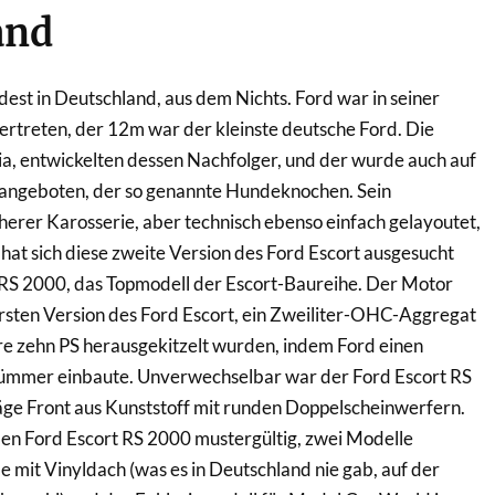
and
est in Deutschland, aus dem Nichts. Ford war in seiner
vertreten, der 12m war der kleinste deutsche Ford. Die
ia, entwickelten dessen Nachfolger, und der wurde auch auf
angeboten, der so genannte Hundeknochen. Sein
cherer Karosserie, aber technisch ebenso einfach gelayoutet,
at sich diese zweite Version des Ford Escort ausgesucht
 RS 2000, das Topmodell der Escort-Baureihe. Der Motor
rsten Version des Ford Escort, ein Zweiliter-OHC-Aggregat
re zehn PS herausgekitzelt wurden, indem Ford einen
ümmer einbaute. Unverwechselbar war der Ford Escort RS
äge Front aus Kunststoff mit runden Doppelscheinwerfern.
den Ford Escort RS 2000 mustergültig, zwei Modelle
e mit Vinyldach (was es in Deutschland nie gab, auf der