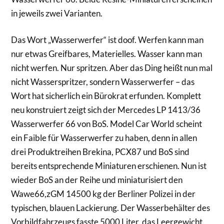
in jeweils zwei Varianten.
Das Wort „Wasserwerfer“ ist doof. Werfen kann man
nur etwas Greifbares, Materielles. Wasser kann man
nicht werfen. Nur spritzen. Aber das Ding heißt nun mal
nicht Wasserspritzer, sondern Wasserwerfer – das
Wort hat sicherlich ein Bürokrat erfunden. Komplett
neu konstruiert zeigt sich der Mercedes LP 1413/36
Wasserwerfer 66 von BoS. Model Car World scheint
ein Faible für Wasserwerfer zu haben, denn in allen
drei Produktreihen Brekina, PCX87 und BoS sind
bereits entsprechende Miniaturen erschienen. Nun ist
wieder BoS an der Reihe und miniaturisiert den
Wawe66,zGM 14500 kg der Berliner Polizei in der
typischen, blauen Lackierung. Der Wasserbehälter des
Vorbildfahrzeugs fasste 5000 Liter, das Leergewicht