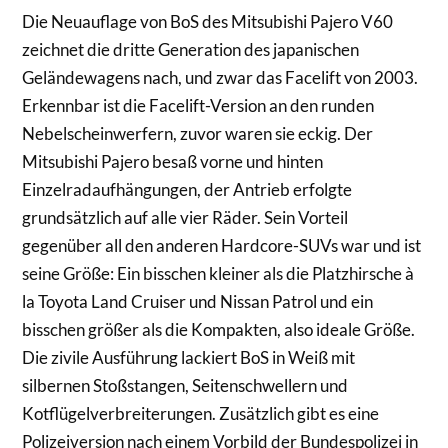
Die Neuauflage von BoS des Mitsubishi Pajero V60
zeichnet die dritte Generation des japanischen
Geländewagens nach, und zwar das Facelift von 2003.
Erkennbar ist die Facelift-Version an den runden
Nebelscheinwerfern, zuvor waren sie eckig. Der
Mitsubishi Pajero besaß vorne und hinten
Einzelradaufhängungen, der Antrieb erfolgte
grundsätzlich auf alle vier Räder. Sein Vorteil
gegenüber all den anderen Hardcore-SUVs war und ist
seine Größe: Ein bisschen kleiner als die Platzhirsche à
la Toyota Land Cruiser und Nissan Patrol und ein
bisschen größer als die Kompakten, also ideale Größe.
Die zivile Ausführung lackiert BoS in Weiß mit
silbernen Stoßstangen, Seitenschwellern und
Kotflügelverbreiterungen. Zusätzlich gibt es eine
Polizeiversion nach einem Vorbild der Bundespolizei in