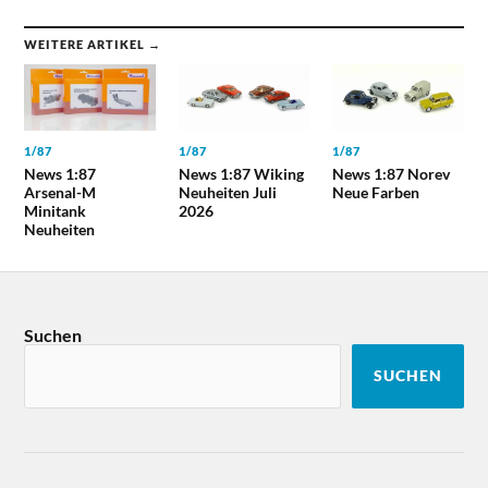
WEITERE ARTIKEL →
1/87
1/87
1/87
News 1:87
News 1:87 Wiking
News 1:87 Norev
Arsenal-M
Neuheiten Juli
Neue Farben
Minitank
2026
Neuheiten
Suchen
SUCHEN