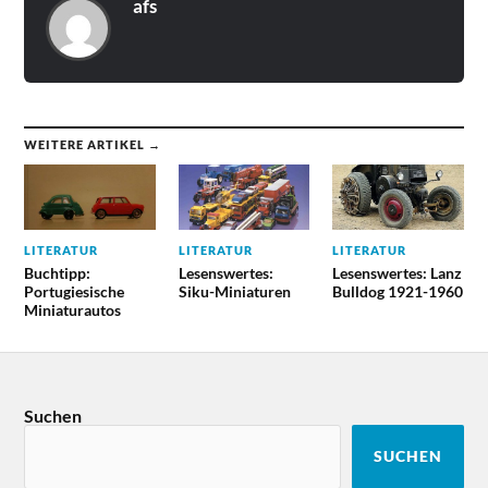
afs
WEITERE ARTIKEL →
LITERATUR
LITERATUR
LITERATUR
Buchtipp:
Lesenswertes:
Lesenswertes: Lanz
Portugiesische
Siku-Miniaturen
Bulldog 1921-1960
Miniaturautos
Suchen
SUCHEN