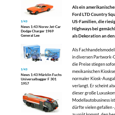
Als ein amerikanisches 
Ford LTD Country Squir
US-Familien, die ries
1/43
News 1:43 Norev Jet-Car
Highways bei gemächl
Dodge Charger 1969
General Lee
als Dekoration an den 
Als Fachhandelsmodell
in diversen Partwork-C
die Preise stiegen sofo
1/43
mexikanischen Kioskse
News 1:43 Märklin Fuchs
normaler Kiosk-Ausgab
Universalbagger F 301
1957
verlangt. Er scheint al
dieser große Luxuskomb
Modellautobusiness ist 
dürfte vielen gefallen -
zu spät kommt, den bes