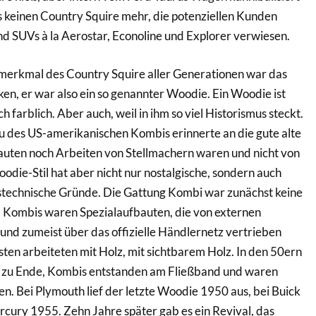
 keinen Country Squire mehr, die potenziellen Kunden
d SUVs à la Aerostar, Econoline und Explorer verwiesen.
erkmal des Country Squire aller Generationen war das
en, er war also ein so genannter Woodie. Ein Woodie ist
h farblich. Aber auch, weil in ihm so viel Historismus steckt.
u des US-amerikanischen Kombis erinnerte an die gute alte
auten noch Arbeiten von Stellmachern waren und nicht von
odie-Stil hat aber nicht nur nostalgische, sondern auch
stechnische Gründe. Die Gattung Kombi war zunächst keine
 Kombis waren Spezialaufbauten, die von externen
 und zumeist über das offizielle Händlernetz vertrieben
sten arbeiteten mit Holz, mit sichtbarem Holz. In den 50ern
 zu Ende, Kombis entstanden am Fließband und waren
n. Bei Plymouth lief der letzte Woodie 1950 aus, bei Buick
cury 1955. Zehn Jahre später gab es ein Revival, das