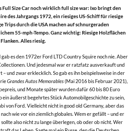
Full Size Car noch wirklich full size war: Ixo bringt den
e des Jahrgangs 1972, ein riesiges US-Schiff für riesige
ige Trips durch die USA machen auf schnurgeraden
ichem 55-mph-Tempo. Ganz wichtig: Riesige Holzflächen
Flanken. Alles riesig.
 gab es den 1972er Ford LTD Country Squire noch nie. Aber
ollectionen. Und jedesmal war er ratzfatz ausverkauft und
rt – und zwar erklecklich. So gab es ihn beispielsweise in der
rie
Grandes Autos Memorables
(Mai 2016 bis Februar 2021),
epreis, und Monate später wurden dafür 60 bis 80 Euro
so ein äußerst begehrtes Stück Automobilgeschichte zu sein,
i von Ford. Vielleicht nicht in good old Germany, aber das
nach wie vor ein ziemlich globales. Wem er gefällt – und er
, sollte also nicht zu lange überlegen, ob oder ob nicht. Wer
traft das Leben. Sagte mal ein Russe, den die Deutschen