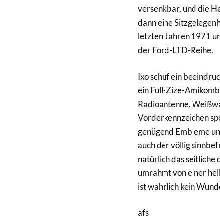
versenkbar, und die He
dann eine Sitzgelegenhe
letzten Jahren 1971 u
der Ford-LTD-Reihe.
Ixo schuf ein beeindruc
ein Full-Zize-Amikombi
Radioantenne, Weißwan
Vorderkennzeichen spor
genügend Embleme und 
auch der völlig sinnbe
natürlich das seitlich
umrahmt von einer hell
ist wahrlich kein Wunde
afs