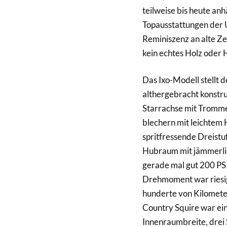
teilweise bis heute anh
Topausstattungen der 
Reminiszenz an alte Zei
kein echtes Holz oder 
Das Ixo-Modell stellt 
althergebracht konstr
Starrachse mit Tromme
blechern mit leichtem
spritfressende Dreist
Hubraum mit jämmerlic
gerade mal gut 200 PS 
Drehmoment war riesig
hunderte von Kilomete
Country Squire war ein
Innenraumbreite, drei S