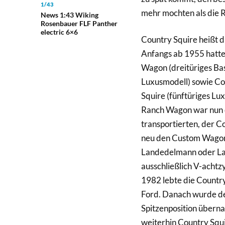
1/43
mehr mochten als die R
News 1:43 Wiking
Rosenbauer FLF Panther
electric 6×6
Country Squire heißt d
Anfangs ab 1955 hatte
Wagon (dreitüriges Ba
Luxusmodell) sowie Co
Squire (fünftüriges Lu
Ranch Wagon war nun d
transportierten, der 
neu den Custom Wagon 
Landedelmann oder Lan
ausschließlich V-achtz
1982 lebte die Country
Ford. Danach wurde der
Spitzenposition übern
weiterhin Country Squi