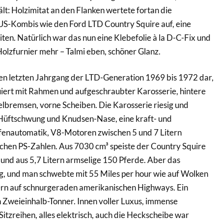
ält: Holzimitat an den Flanken wertete fortan die
US-Kombis wie den Ford LTD Country Squire auf, eine
ten. Natürlich war das nun eine Klebefolie à la D-C-Fix und
Holzfurnier mehr – Talmi eben, schöner Glanz.
den letzten Jahrgang der LTD-Generation 1969 bis 1972 dar,
uiert mit Rahmen und aufgeschraubter Karosserie, hintere
lbremsen, vorne Scheiben. Die Karosserie riesig und
 Hüftschwung und Knudsen-Nase, eine kraft- und
ufenautomatik, V8-Motoren zwischen 5 und 7 Litern
hen PS-Zahlen. Aus 7030 cm³ speiste der Country Squire
und aus 5,7 Litern armselige 150 Pferde. Aber das
, und man schwebte mit 55 Miles per hour wie auf Wolken
rn auf schnurgeraden amerikanischen Highways. Ein
 Zweieinhalb-Tonner. Innen voller Luxus, immense
itzreihen, alles elektrisch, auch die Heckscheibe war