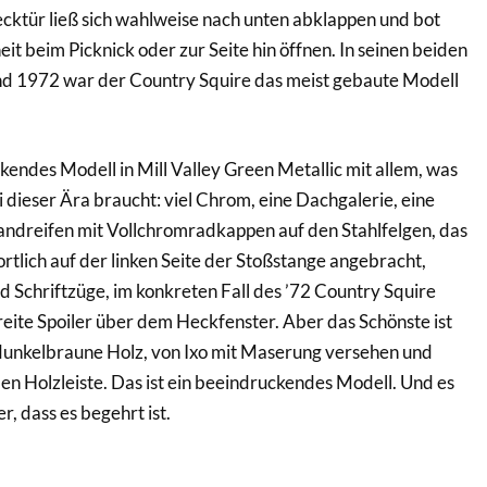
cktür ließ sich wahlweise nach unten abklappen und bot
it beim Picknick oder zur Seite hin öffnen. In seinen beiden
nd 1972 war der Country Squire das meist gebaute Modell
kendes Modell in Mill Valley Green Metallic mit allem, was
 dieser Ära braucht: viel Chrom, eine Dachgalerie, eine
dreifen mit Vollchromradkappen auf den Stahlfelgen, das
tlich auf der linken Seite der Stoßstange angebracht,
Schriftzüge, im konkreten Fall des ’72 Country Squire
freite Spoiler über dem Heckfenster. Aber das Schönste ist
e dunkelbraune Holz, von Ixo mit Maserung versehen und
en Holzleiste. Das ist ein beeindruckendes Modell. Und es
r, dass es begehrt ist.