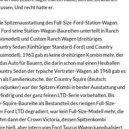
ussen. Und recht hatte er.
ie Spitzenausstattung des Full-Size-Ford-Station-Wagon.
 Ford seine Station-Wagon-Baureihen unterteilt in Ranch
sismodell) und Custom Ranch Wagen (dreitüriges
untry Sedan (fünftüriger Standard-Ford) und Country
xusmodell). 1963 gab es keine dreitürigen Kombis mehr, der
as Auto für Bauern, die darin schon mal einen Heuballen
Country Sedan der typische Vertreter-Wagen, ab 1968 gab es
als Familienkutsche, der Country Squire (deutsch:
djunker) war der Spitzen-Kombi in bester Ausstattung und
ylindrig und der ganz feinen LTD-Serie vorbehalten. Bis
-Squire-Baureihe als Bestandteil des riesigen Full-Size-
 Ford LTD degradiert, war kein Full-Size-Modell mehr, die
ahm dann der Crown Victoria, dessen Spitzenkombi
re hieß, aber intern vom Ford Taurus Wagon kannibalisiert