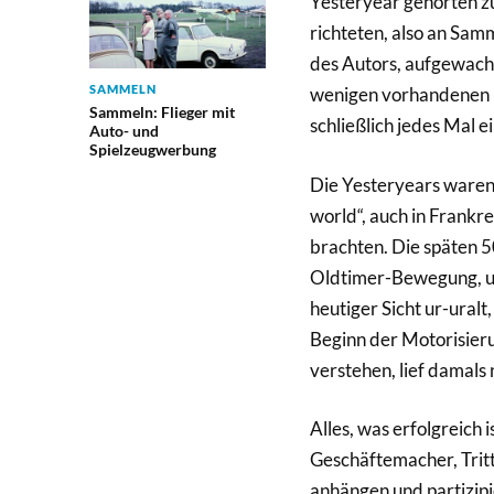
Yesteryear gehörten zu
richteten, also an Sa
des Autors, aufgewachs
SAMMELN
wenigen vorhandenen E
Sammeln: Flieger mit
schließlich jedes Mal 
Auto- und
Spielzeugwerbung
Die Yesteryears waren d
world“, auch in Frankr
brachten. Die späten 5
Oldtimer-Bewegung, un
heutiger Sicht ur-uralt
Beginn der Motorisieru
verstehen, lief damals
Alles, was erfolgreich 
Geschäftemacher, Tritt
anhängen und partizipie