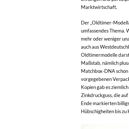
Marktwirtschaft.
Der „Oldtimer-Modellau
umfassendes Thema. Wi
mehr oder weniger una
auch aus Westdeutschla
Oldtimermodelle darste
Maßstab, nämlich plus/
Matchbox-DNA schon i
vorgegebenen Verpackun
Kopien gab es ziemlich
Zinkdruckguss, die auf
Ende markierten billig
Hübschigheiten bis zu 