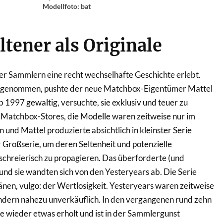
Modellfoto: bat
ltener als Originale
er Sammlern eine recht wechselhafte Geschichte erlebt.
ufgenommen, pushte der neue Matchbox-Eigentümer Mattel
b 1997 gewaltig, versuchte, sie exklusiv und teuer zu
a Matchbox-Stores, die Modelle waren zeitweise nur im
 und Mattel produzierte absichtlich in kleinster Serie
Großserie, um deren Seltenheit und potenzielle
chreierisch zu propagieren. Das überforderte (und
und sie wandten sich von den Yesteryears ab. Die Serie
ränen, vulgo: der Wertlosigkeit. Yesteryears waren zeitweise
 sondern nahezu unverkäuflich. In den vergangenen rund zehn
ie wieder etwas erholt und ist in der Sammlergunst