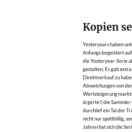
Kopien se
Yesteryears haben unt
Anfangs begeistert a
die Yesteryear-Serie a
gestalten. Es gab extr
Direktverkauf zu haben
Abweichungen von der 
Wertsteigerung markts
ärgerte!) die Sammler 
durchlief ein Tal der T
nicht nur spottbillig,
Jahren hat sich die Ser