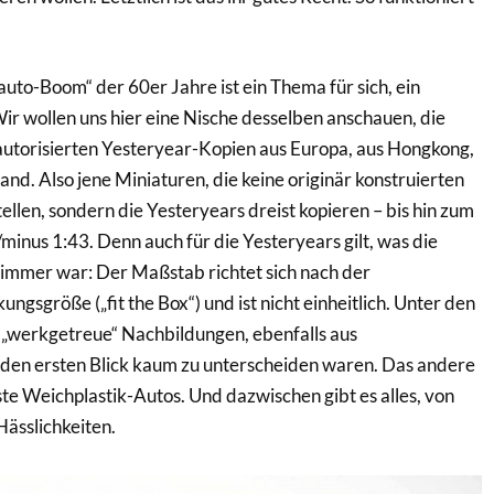
to-Boom“ der 60er Jahre ist ein Thema für sich, ein
r wollen uns hier eine Nische desselben anschauen, die
utorisierten Yesteryear-Kopien aus Europa, aus Hongkong,
nd. Also jene Miniaturen, die keine originär konstruierten
llen, sondern die Yesteryears dreist kopieren – bis hin zum
minus 1:43. Denn auch für die Yesteryears gilt, was die
mmer war: Der Maßstab richtet sich nach der
gsgröße („fit the Box“) und ist nicht einheitlich. Unter den
 „werkgetreue“ Nachbildungen, ebenfalls aus
 den ersten Blick kaum zu unterscheiden waren. Das andere
ste Weichplastik-Autos. Und dazwischen gibt es alles, von
Hässlichkeiten.