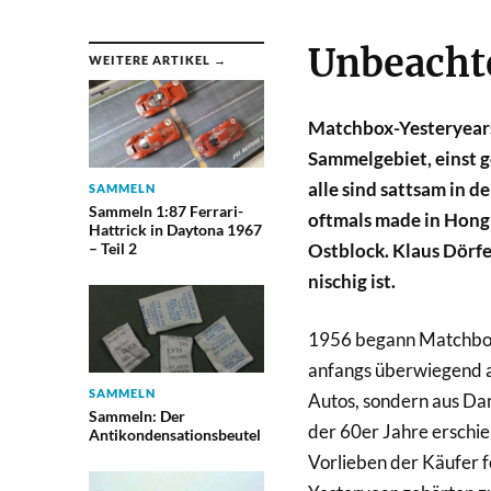
Unbeacht
WEITERE ARTIKEL →
Matchbox-Yesteryears
Sammelgebiet, einst g
alle sind sattsam in 
SAMMELN
Sammeln 1:87 Ferrari-
oftmals made in Hong
Hattrick in Daytona 1967
– Teil 2
Ostblock. Klaus Dörfe
nischig ist.
1956 begann Matchbox 
anfangs überwiegend a
SAMMELN
Autos, sondern aus D
Sammeln: Der
der 60er Jahre erschi
Antikondensationsbeutel
Vorlieben der Käufer f