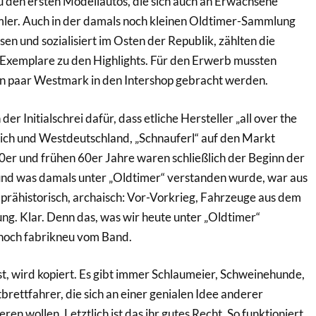
 den ersten Modellautos, die sich auch an Erwachsene
mmler. Auch in der damals noch kleinen Oldtimer-Sammlung
en und sozialisiert im Osten der Republik, zählten die
xemplare zu den Highlights. Für den Erwerb mussten
ein paar Westmark in den Intershop gebracht werden.
er Initialschrei dafür, dass etliche Hersteller „all over the
eich und Westdeutschland, „Schnauferl“ auf den Markt
0er und frühen 60er Jahre waren schließlich der Beginn der
d was damals unter „Oldtimer“ verstanden wurde, war aus
, prähistorisch, archaisch: Vor-Vorkrieg, Fahrzeuge aus dem
ng. Klar. Denn das, was wir heute unter „Oldtimer“
 noch fabrikneu vom Band.
ist, wird kopiert. Es gibt immer Schlaumeier, Schweinehunde,
brettfahrer, die sich an einer genialen Idee anderer
ren wollen. Letztlich ist das ihr gutes Recht. So funktioniert