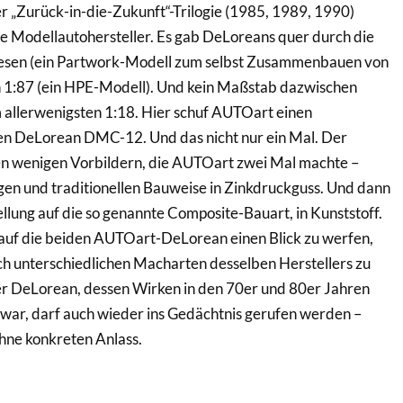
r „Zurück-in-die-Zukunft“-Trilogie (1985, 1989, 1990)
e Modellautohersteller. Es gab DeLoreans quer durch die
esen (ein Partwork-Modell zum selbst Zusammenbauen von
in 1:87 (ein HPE-Modell). Und kein Maßstab dazwischen
 allerwenigsten 1:18. Hier schuf AUTOart einen
n DeLorean DMC-12. Und das nicht nur ein Mal. Der
n wenigen Vorbildern, die AUTOart zwei Mal machte –
igen und traditionellen Bauweise in Zinkdruckguss. Und dann
llung auf die so genannte Composite-Bauart, in Kunststoff.
t, auf die beiden AUTOart-DeLorean einen Blick zu werfen,
ch unterschiedlichen Macharten desselben Herstellers zu
er DeLorean, dessen Wirken in den 70er und 80er Jahren
war, darf auch wieder ins Gedächtnis gerufen werden –
ne konkreten Anlass.