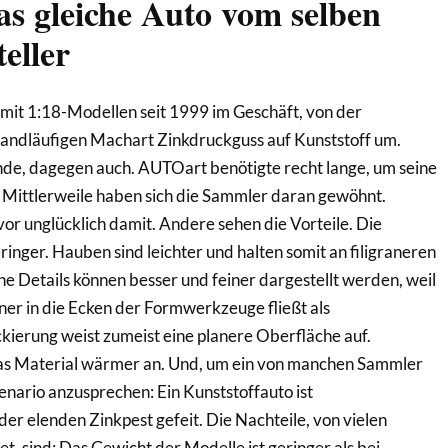
as gleiche Auto vom selben
eller
mit 1:18-Modellen seit 1999 im Geschäft, von der
landläufigen Machart Zinkdruckguss auf Kunststoff um.
nde, dagegen auch. AUTOart benötigte recht lange, um seine
 Mittlerweile haben sich die Sammler daran gewöhnt.
or unglücklich damit. Andere sehen die Vorteile. Die
inger. Hauben sind leichter und halten somit an filigraneren
e Details können besser und feiner dargestellt werden, weil
ner in die Ecken der Formwerkzeuge fließt als
kierung weist zumeist eine planere Oberfläche auf.
das Material wärmer an. Und, um ein von manchen Sammler
nario anzusprechen: Ein Kunststoffauto ist
der elenden Zinkpest gefeit. Die Nachteile, von vielen
 sind: Das Gewicht der Modelle ist geringer als bei