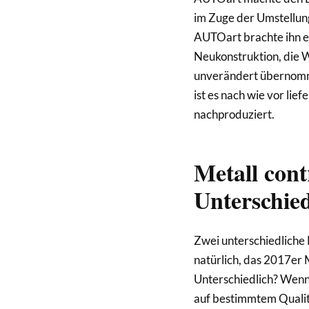
im Zuge der Umstellun
AUTOart brachte ihn er
Neukonstruktion, die 
unverändert übernommen
ist es nach wie vor lie
nachproduziert.
Metall con
Unterschie
Zwei unterschiedliche 
natürlich, das 2017er 
Unterschiedlich? Wenn
auf bestimmtem Qualitä