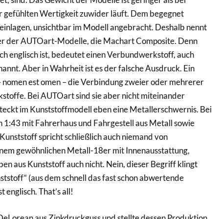
r gefühlten Wertigkeit zuwider läuft. Dem begegnet
inlagen, unsichtbar im Modell angebracht. Deshalb nennt
er der AUTOart-Modelle, die Machart Composite. Denn
ch englisch ist, bedeutet einen Verbundwerkstoff, auch
nnt. Aber in Wahrheit ist es der falsche Ausdruck. Ein
– nomen est omen – die Verbindung zweier oder mehrerer
stoffe. Bei AUTOart sind sie aber nicht miteinander
eckt im Kunststoffmodell eben eine Metallerschwernis. Bei
 1:43 mit Fahrerhaus und Fahrgestell aus Metall sowie
 Kunststoff spricht schließlich auch niemand von
inem gewöhnlichen Metall-18er mit Innenausstattung,
n aus Kunststoff auch nicht. Nein, dieser Begriff klingt
nststoff“ (aus dem schnell das fast schon abwertende
st englisch. That’s all!
Lorean aus Zinkdruckguss und stellte dessen Produktion