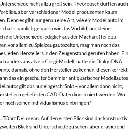
Unterschiede nicht allzu groß sein. Theoretisch dürften auch
Vorbilds, aber verschiedener Modellproduzenten kaum
en. Denn es gibt nur genau eine Art, wie ein Modellauto im
 hat – nämlich genau so wie das Vorbild, nur kleiner.
ch die Unterschiede lediglich aus der Machart (Teile zu
üher, vor allem zu Spielzeugautozeiten, mag man noch das
s jeden Herstellers in den Zeugenstand gerufen haben. Ein
ch anders aus als ein Corgi-Modell, hatte die Dinky-DNA.
onnte damals, ohne den Hersteller zu kennen, diesen korrekt
ann das ein geschulter Sammler antiquarischer Modellautos
ellautos gilt das nur eingeschränkt – vor allem dann nicht,
Herstellern gelieferten CAD-Daten konstruiert werden. Wo
r noch seinen Individualismus einbringen?
AUTOart DeLorean. Auf den ersten Blick sind das konstruktiv
 zweiten Blick sind Unterschiede zu sehen, aber gravierend