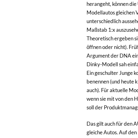
herangeht, können die 
Modellautos gleichen 
unterschiedlich ausseh
Maßstab 1:x auszusehen
Theoretisch ergeben si
öffnen oder nicht). Fr
Argument der DNA eine
Dinky-Modell sah einfa
Ein geschulter Junge k
benennen (und heute k
auch). Für aktuelle Mod
wenn sie mit von den 
soll der Produktmanage
Das gilt auch für den 
gleiche Autos. Auf den