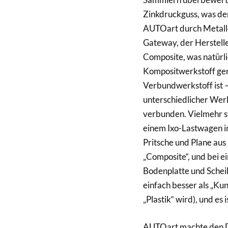
Zinkdruckguss, was de
AUTOart durch Metalle
Gateway, der Herstell
Composite, was natürli
Kompositwerkstoff gena
Verbundwerkstoff ist 
unterschiedlicher Werk
verbunden. Vielmehr st
einem Ixo-Lastwagen in
Pritsche und Plane aus
„Composite“, und bei e
Bodenplatte und Scheibe
einfach besser als „Ku
„Plastik“ wird), und es i
AUTOart machte den De