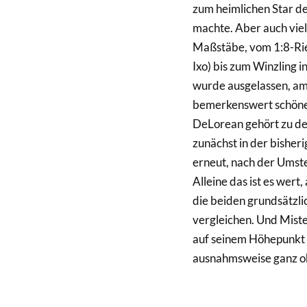
zum heimlichen Star de
machte. Aber auch viel
Maßstäbe, vom 1:8-Ri
Ixo) bis zum Winzling 
wurde ausgelassen, am
bemerkenswert schöne
DeLorean gehört zu de
zunächst in der bisher
erneut, nach der Umste
Alleine das ist es wer
die beiden grundsätzli
vergleichen. Und Mist
auf seinem Höhepunkt 
ausnahmsweise ganz oh