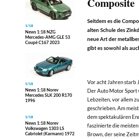
Composite
Seitdem es die Compos
1/18
alten Schule des Zink
News 1:18 NZG
Mercedes-AMG GLE 53
neue Art der metallb
Coupé C167 2023
gibt es sowohl als auc
Vor acht Jahren starb
1/18
Der Auto Motor Sport w
News 1:18 Norev
Mercedes SLK 200 R170
Lebzeiten, vor allem z
1996
geschrieben. Am meis
dem spektakulären Ende
1/18
News 1:18 Norev
faszinierte die meisten
Volkswagen 1303 LS
Brown, der seine Zeit
Cabriolet (Karmann) 1972