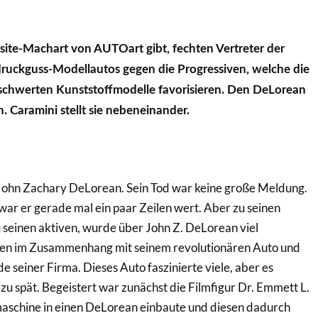
ite-Machart von AUTOart gibt, fechten Vertreter der
druckguss-Modellautos gegen die Progressiven, welche die
eschwerten Kunststoffmodelle favorisieren. Den DeLorean
h. Caramini stellt sie nebeneinander.
 John Zachary DeLorean. Sein Tod war keine große Meldung.
ar er gerade mal ein paar Zeilen wert. Aber zu seinen
u seinen aktiven, wurde über John Z. DeLorean viel
ten im Zusammenhang mit seinem revolutionären Auto und
 seiner Firma. Dieses Auto faszinierte viele, aber es
 zu spät. Begeistert war zunächst die Filmfigur Dr. Emmett L.
maschine in einen DeLorean einbaute und diesen dadurch