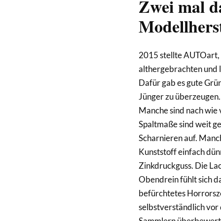
Zwei mal d
Modellherst
2015 stellte AUTOart, 
althergebrachten und 
Dafür gab es gute Grü
Jünger zu überzeugen.
Manche sind nach wie v
Spaltmaße sind weit ger
Scharnieren auf. Manch
Kunststoff einfach dün
Zinkdruckguss. Die Lac
Obendrein fühlt sich 
befürchtetes Horrorsze
selbstverständlich vor 
Sammlern überbewertet,