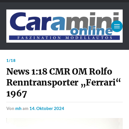
1/18
News 1:18 CMR OM Rolfo
Renntransporter „Ferrari“
1967
von
mh
am
14. Oktober 2024