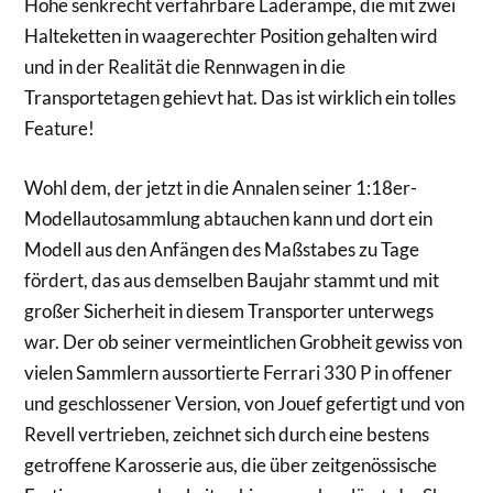
Höhe senkrecht verfahrbare Laderampe, die mit zwei
Halteketten in waagerechter Position gehalten wird
und in der Realität die Rennwagen in die
Transportetagen gehievt hat. Das ist wirklich ein tolles
Feature!
Wohl dem, der jetzt in die Annalen seiner 1:18er-
Modellautosammlung abtauchen kann und dort ein
Modell aus den Anfängen des Maßstabes zu Tage
fördert, das aus demselben Baujahr stammt und mit
großer Sicherheit in diesem Transporter unterwegs
war. Der ob seiner vermeintlichen Grobheit gewiss von
vielen Sammlern aussortierte Ferrari 330 P in offener
und geschlossener Version, von Jouef gefertigt und von
Revell vertrieben, zeichnet sich durch eine bestens
getroffene Karosserie aus, die über zeitgenössische