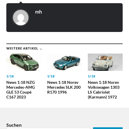
mh
WEITERE ARTIKEL →
1/18
1/18
1/18
News 1:18 NZG
News 1:18 Norev
News 1:18 Norev
Mercedes-AMG
Mercedes SLK 200
Volkswagen 1303
GLE 53 Coupé
R170 1996
LS Cabriolet
C167 2023
(Karmann) 1972
Suchen