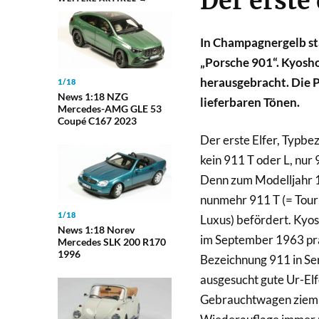
Der erste 
In Champagnergelb sta
„Porsche 901“. Kyosho
herausgebracht. Die P
1/18
News 1:18 NZG
lieferbaren Tönen.
Mercedes-AMG GLE 53
Coupé C167 2023
Der erste Elfer, Typbez
kein 911 T oder L, nur
Denn zum Modelljahr 19
nunmehr 911 T (= Touri
1/18
Luxus) befördert. Kyosh
News 1:18 Norev
im September 1963 prä
Mercedes SLK 200 R170
1996
Bezeichnung 911 in Ser
ausgesucht gute Ur-Elfe
Gebrauchtwagen zieml