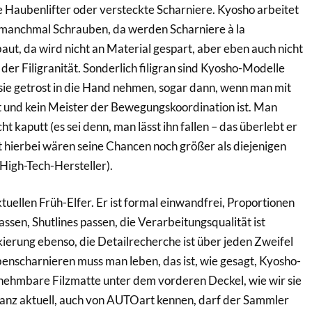
e Haubenlifter oder versteckte Scharniere. Kyosho arbeitet
n manchmal Schrauben, da werden Scharniere à la
t, da wird nicht an Material gespart, aber eben auch nicht
 der Filigranität. Sonderlich filigran sind Kyosho-Modelle
sie getrost in die Hand nehmen, sogar dann, wenn man mit
 und kein Meister der Bewegungskoordination ist. Man
t kaputt (es sei denn, man lässt ihn fallen – das überlebt er
 hierbei wären seine Chancen noch größer als diejenigen
High-Tech-Hersteller).
ktuellen Früh-Elfer. Er ist formal einwandfrei, Proportionen
ssen, Shutlines passen, die Verarbeitungsqualität ist
ierung ebenso, die Detailrecherche ist über jeden Zweifel
nscharnieren muss man leben, das ist, wie gesagt, Kyosho-
ehmbare Filzmatte unter dem vorderen Deckel, wie wir sie
anz aktuell, auch von AUTOart kennen, darf der Sammler