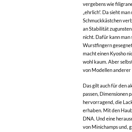
vergebens wie filigran
„ehrlich“. Da sieht ma
Schmuckkästchen verbau
an Stabilität zugunsten
nicht. Dafür kann man 
Wurstfingern gesegnet
macht einen Kyosho nich
wohl kaum. Aber selbst
von Modellen anderer 
Das gilt auch für den a
passen, Dimensionen pa
hervorragend, die Lack
erhaben. Mit den Haube
DNA. Und eine herausn
von Minichamps und, g