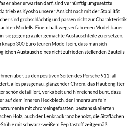
as er aber erwarten darf, sind vernünftig umgesetzte
a trieb es Kyosho unserer Ansicht nach mit der Stabilität
scher sind grobschlächtig und passen nicht zur Charakteristik
machten Modells. Einem halbwegs erfahrenen Modellbauer
sein, sie gegen graziler gemachte Austauschteile zu ersetzen.
 knapp 300 Euro teuren Modell sein, dass man sich
ichen Austausch eines nicht zufrieden stellenden Bauteils
en über, zu den positiven Seiten des Porsche 911: all
dert, alles passgenau, glänzender Chrom, das Haubengitter
tor schön detailliert, verkabelt und hinreichend bunt, dazu
er auf dem inneren Heckblech, der Innenraum fein
e Instrumente mit chromeingefassten, bestens skalierten
sschen Holz, auch der Lenkradkranz beholzt, die Sitzflächen
Stühle mit schwarz-weißem Pepitastoff zeitgemäß