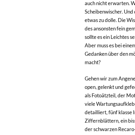
auch nicht erwarten. W
Scheibenwischer. Und d
etwas zu dolle. Die Wi
des ansonsten fein ge
sollte es ein Leichtes 
Aber muss es bei einem
Gedanken über den mögl
macht?
Gehen wir zum Angenehm
open, gelenkt und gefe
als Fotoätzteil, der Mo
viele Wartungsaufkleb
detailliert, fünf klass
Ziffernblättern, ein bi
der schwarzen Recaro-