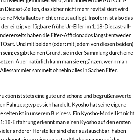
mal wieder gemunkelt wird, zum anderen die AUTOart-
n Diecast-Zeiten, das sicher nicht mehr revitalisiert wird,
eine Metallautos nicht erneut auflegt. Insofern ist also das
der einzig verfügbare frühe Ur-Elfer im 1:18-Diecast-all-
dererseits haben die Elfer-Afficionados längst entweder
art. Und mit beiden (oder: mit jedem von diesen beiden)
 sein; es gibt keinen Grund, sie in der Sammlung durch eine
setzen. Aber natürlich kann man sie ergänzen, wenn man
Allessammler sammelt ohnehin alles in Sachen Elfer.
uktion ist stets eine gute und schöne und begrüßenswerte
en Fahrzeugtyp es sich handelt. Kyosho hat seine eigene
 selten ist in unserem Business. Ein Kyosho-Modell ist nicht
g 1:18-Erfahrung erkennt man einen Kyosho auf den ersten
 vieler anderer Hersteller sind eher austauschbar, haben
 erkennt sie am eingravierten Markennamen auf der