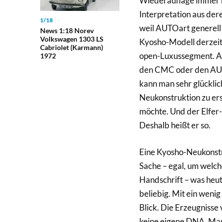
Wiederauflage immer 
Interpretation aus dere
1/18
weil AUTOart generell s
News 1:18 Norev
Volkswagen 1303 LS
Kyosho-Modell derzeit 
Cabriolet (Karmann)
open-Luxussegment. An
1972
den CMC oder den AUTO
kann man sehr glücklich
Neukonstruktion zu er
möchte. Und der Elfer-
Deshalb heißt er so.
Eine Kyosho-Neukonstr
Sache – egal, um welch
Handschrift – was heute
beliebig. Mit ein weni
Blick. Die Erzeugnisse
keine eigene DNA. Man