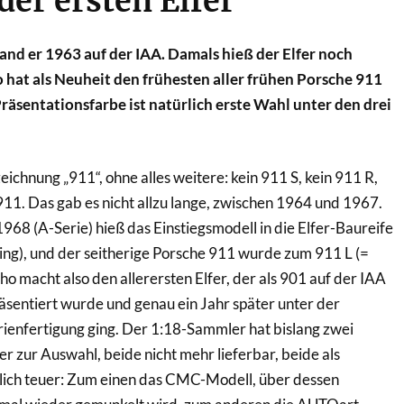
der ersten Elfer
nd er 1963 auf der IAA. Damals hieß der Elfer noch
 hat als Neuheit den frühesten aller frühen Porsche 911
räsentationsfarbe ist natürlich erste Wahl unter den drei
eichnung „911“, ohne alles weitere: kein 911 S, kein 911 R,
 911. Das gab es nicht allzu lange, zwischen 1964 und 1967.
68 (A-Serie) hieß das Einstiegsmodell in die Elfer-Baureife
ng), und der seitherige Porsche 911 wurde zum 911 L (=
o macht also den allerersten Elfer, der als 901 auf der IAA
sentiert wurde und genau ein Jahr später unter der
ienfertigung ging. Der 1:18-Sammler hat bislang zwei
r zur Auswahl, beide nicht mehr lieferbar, beide als
ich teuer: Zum einen das CMC-Modell, über dessen