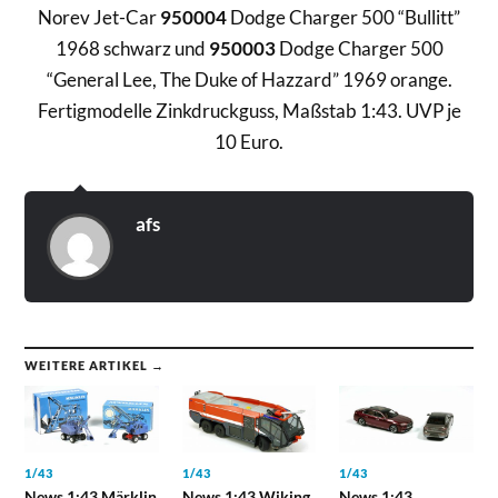
Norev Jet-Car
950004
Dodge Charger 500 “Bullitt”
1968 schwarz und
950003
Dodge Charger 500
“General Lee, The Duke of Hazzard” 1969 orange.
Fertigmodelle Zinkdruckguss, Maßstab 1:43. UVP je
10 Euro.
afs
WEITERE ARTIKEL →
1/43
1/43
1/43
News 1:43 Märklin
News 1:43 Wiking
News 1:43