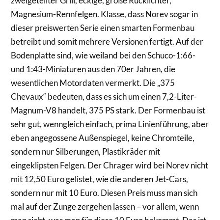
zweigeteilter Grill, eckige, große Rücklichter,
Magnesium-Rennfelgen. Klasse, dass Norev sogar in
dieser preiswerten Serie einen smarten Formenbau
betreibt und somit mehrere Versionen fertigt. Auf der
Bodenplatte sind, wie weiland bei den Schuco-1:66-
und 1:43-Miniaturen aus den 70er Jahren, die
wesentlichen Motordaten vermerkt. Die „375
Chevaux“ bedeuten, dass es sich um einen 7,2-Liter-
Magnum-V8 handelt, 375 PS stark. Der Formenbau ist
sehr gut, wenngleich einfach, prima Linienführung, aber
eben angegossene Außenspiegel, keine Chromteile,
sondern nur Silberungen, Plastikräder mit
eingeklipsten Felgen. Der Chrager wird bei Norev nicht
mit 12,50 Euro gelistet, wie die anderen Jet-Cars,
sondern nur mit 10 Euro. Diesen Preis muss man sich
mal auf der Zunge zergehen lassen – vor allem, wenn