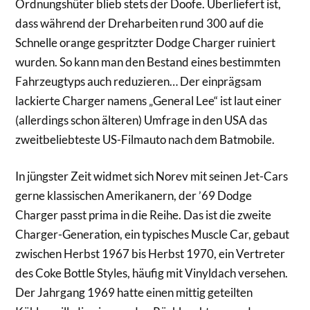
Ordnungshüter blieb stets der Doofe. Überliefert ist,
dass während der Dreharbeiten rund 300 auf die
Schnelle orange gespritzter Dodge Charger ruiniert
wurden. So kann man den Bestand eines bestimmten
Fahrzeugtyps auch reduzieren… Der einprägsam
lackierte Charger namens „General Lee“ ist laut einer
(allerdings schon älteren) Umfrage in den USA das
zweitbeliebteste US-Filmauto nach dem Batmobile.
In jüngster Zeit widmet sich Norev mit seinen Jet-Cars
gerne klassischen Amerikanern, der ’69 Dodge
Charger passt prima in die Reihe. Das ist die zweite
Charger-Generation, ein typisches Muscle Car, gebaut
zwischen Herbst 1967 bis Herbst 1970, ein Vertreter
des Coke Bottle Styles, häufig mit Vinyldach versehen.
Der Jahrgang 1969 hatte einen mittig geteilten