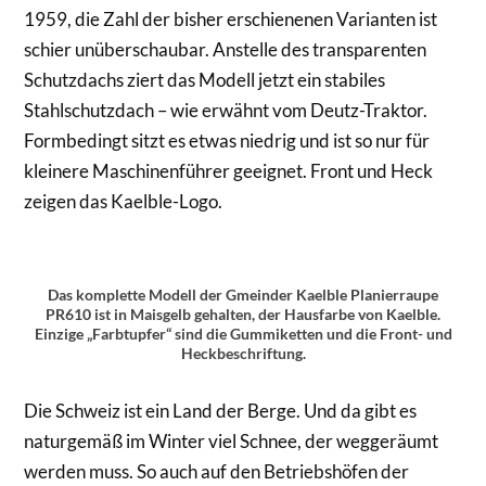
1959, die Zahl der bisher erschienenen Varianten ist
schier unüberschaubar. Anstelle des transparenten
Schutzdachs ziert das Modell jetzt ein stabiles
Stahlschutzdach – wie erwähnt vom Deutz-Traktor.
Formbedingt sitzt es etwas niedrig und ist so nur für
kleinere Maschinenführer geeignet. Front und Heck
zeigen das Kaelble-Logo.
Das komplette Modell der Gmeinder Kaelble Planierraupe
PR610 ist in Maisgelb gehalten, der Hausfarbe von Kaelble.
Einzige „Farbtupfer“ sind die Gummiketten und die Front- und
Heckbeschriftung.
Die Schweiz ist ein Land der Berge. Und da gibt es
naturgemäß im Winter viel Schnee, der weggeräumt
werden muss. So auch auf den Betriebshöfen der