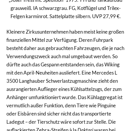
grauweiß. IA schwarzgrau. FG, Kotflügel und Trilex-
Felgen karminrot. Sattelplatte silbern. UVP 27,99 €.
Kleinere Zirkusunternehmen haben meist keine großen
finanziellen Mittel zur Verfügung. Deren Fuhrpark
besteht daher aus gebrauchten Fahrzeugen, die je nach
Verwendungszweck auch mal umgebaut werden. So
dürfte auch das Gespann entstanden sein, das Wiking
mit den April-Neuheiten ausliefert. Eine Mercedes L
3500 Langhauber Schwerlastzugmaschine zieht den
ausrangierten Auflieger eines Kühlsattelzugs, der zum
Anhänger umfunktioniert wurde. Das Kühlaggregat ist
vermutlich außer Funktion, denn Tiere wie Pinguine
oder Eisbären sind sicher nicht das transportierte
Ladegut – der Tierschutz wäre sofort zur Stelle. Die
auflackierten Zebra-Streifen à la
Daktari
waren bei