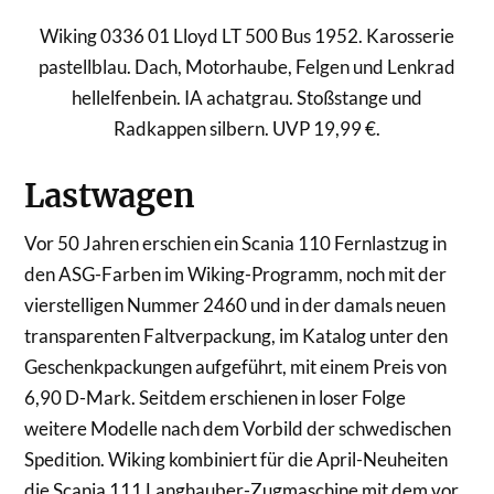
Wiking 0336 01 Lloyd LT 500 Bus 1952. Karosserie
pastellblau. Dach, Motorhaube, Felgen und Lenkrad
hellelfenbein. IA achatgrau. Stoßstange und
Radkappen silbern. UVP 19,99 €.
Lastwagen
Vor 50 Jahren erschien ein Scania 110 Fernlastzug in
den ASG-Farben im Wiking-Programm, noch mit der
vierstelligen Nummer 2460 und in der damals neuen
transparenten Faltverpackung, im Katalog unter den
Geschenkpackungen aufgeführt, mit einem Preis von
6,90 D-Mark. Seitdem erschienen in loser Folge
weitere Modelle nach dem Vorbild der schwedischen
Spedition. Wiking kombiniert für die April-Neuheiten
die Scania 111 Langhauber-Zugmaschine mit dem vor