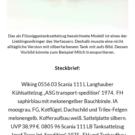
Das als Flüssiggastanksattelzug bezeichnete Modell ist eines der
Lieblingswikinger des Verfassers. Deshalb musste eine nicht
alltägliche Version mit silberfarbenem Tank mit aufs Bild. Dessen
Vorbild könnte zum Beispiel Milch transportieren.
Steckbrief:
Wiking 0556 03 Scania 111 L Langhauber
Kühlsattelzug „ASG transport-spedition“ 1974. FH
saphirblau mit melonengelber Bauchbinde. IA
moosgrau. FG, Kotflügel, Dachschild und Trilex-Felgen
melonengelb. Kofferaufbau weiß. Sattelplatte silbern.
UVP 38,99 €. 0805 96 Scania 111 LB Tanksattelzug
„Josef Tress Int. Spedition“ 1975. FH und Tankaufbau