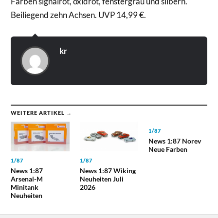
Farben signalrot, oxidrot, fenstergrau und silbern.
Beiliegend zehn Achsen. UVP 14,99 €.
kr
WEITERE ARTIKEL →
1/87
News 1:87 Norev
Neue Farben
1/87
1/87
News 1:87
News 1:87 Wiking
Arsenal-M
Neuheiten Juli
Minitank
2026
Neuheiten