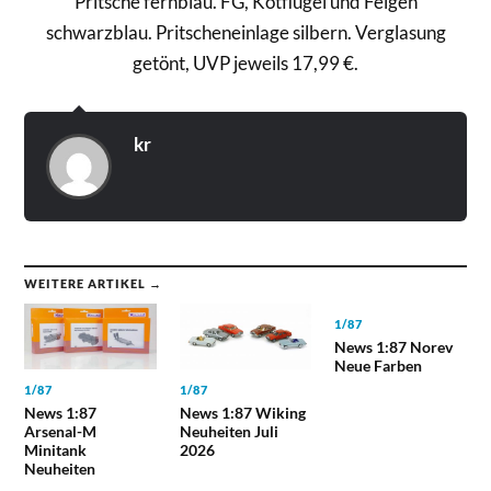
Pritsche fernblau. FG, Kotflügel und Felgen
schwarzblau. Pritscheneinlage silbern. Verglasung
getönt, UVP jeweils 17,99 €.
kr
WEITERE ARTIKEL →
1/87
News 1:87 Norev
Neue Farben
1/87
1/87
News 1:87
News 1:87 Wiking
Arsenal-M
Neuheiten Juli
Minitank
2026
Neuheiten