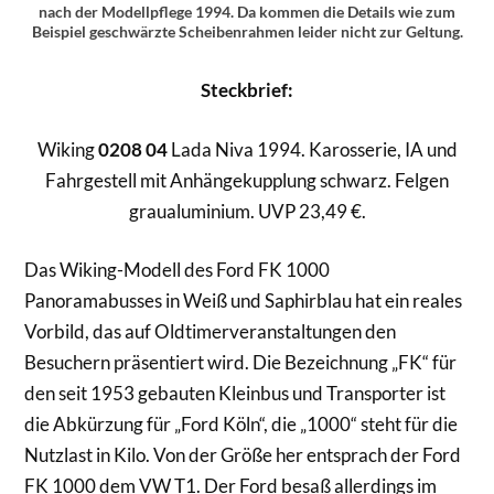
nach der Modellpflege 1994. Da kommen die Details wie zum
Beispiel geschwärzte Scheibenrahmen leider nicht zur Geltung.
Steckbrief:
Wiking
0208 04
Lada Niva 1994. Karosserie, IA und
Fahrgestell mit Anhängekupplung schwarz. Felgen
graualuminium. UVP 23,49 €.
Das Wiking-Modell des Ford FK 1000
Panoramabusses in Weiß und Saphirblau hat ein reales
Vorbild, das auf Oldtimerveranstaltungen den
Besuchern präsentiert wird. Die Bezeichnung „FK“ für
den seit 1953 gebauten Kleinbus und Transporter ist
die Abkürzung für „Ford Köln“, die „1000“ steht für die
Nutzlast in Kilo. Von der Größe her entsprach der Ford
FK 1000 dem VW T1. Der Ford besaß allerdings im