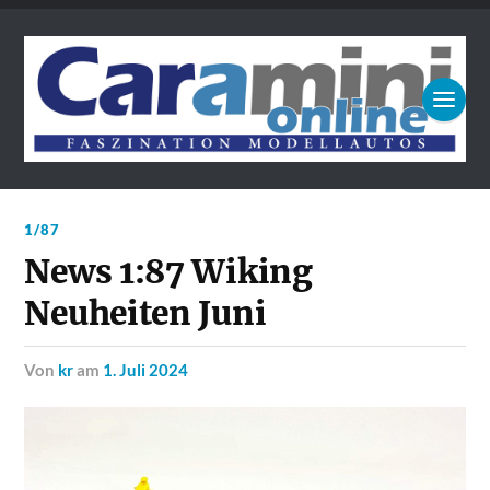
1/87
News 1:87 Wiking
Neuheiten Juni
von
kr
am
1. Juli 2024