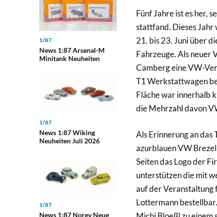
Fünf Jahre ist es her, 
stattfand. Dieses Jahr
21. bis 23. Juni über 
1/87
News 1:87 Arsenal-M
Fahrzeuge. Als neuer V
Minitank Neuheiten
Camberg eine VW-Vertr
T1 Werkstattwagen bes
Fläche war innerhalb 
die Mehrzahl davon VW
1/87
News 1:87 Wiking
Als Erinnerung an das 
Neuheiten Juli 2026
azurblauen VW Brezelk
Seiten das Logo der Fi
unterstützen die mit 
auf der Veranstaltung 
Lottermann bestellbar.
1/87
Michi Bloeßl zu einem 
News 1:87 Norev Neue