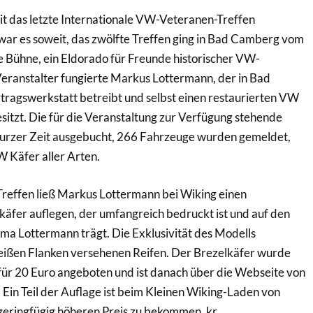
seit das letzte Internationale VW-Veteranen-Treffen
 war es soweit, das zwölfte Treffen ging in Bad Camberg vom
die Bühne, ein Eldorado für Freunde historischer VW-
eranstalter fungierte Markus Lottermann, der in Bad
agswerkstatt betreibt und selbst einen restaurierten VW
itzt. Die für die Veranstaltung zur Verfügung stehende
kurzer Zeit ausgebucht, 266 Fahrzeuge wurden gemeldet,
 Käfer aller Arten.
Treffen ließ Markus Lottermann bei Wiking einen
äfer auflegen, der umfangreich bedruckt ist und auf den
rma Lottermann trägt. Die Exklusivität des Modells
weißen Flanken versehenen Reifen. Der Brezelkäfer wurde
für 20 Euro angeboten und ist danach über die Webseite von
 Ein Teil der Auflage ist beim Kleinen Wiking-Laden von
geringfügig höheren Preis zu bekommen. kr