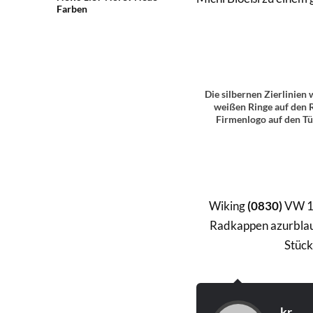
Farben
Die silbernen Zierlinien
weißen Ringe auf den R
Firmenlogo auf den Tü
Wiking
(0830)
VW 12
Radkappen azurblau.
Stück
kr