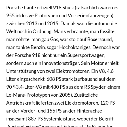
Porsche baute offiziell 918 Stück (tatsächlich waren es
955 inklusive Prototypen und Vorserienfahrzeugen)
zwischen 2013 und 2015. Damals war die automobile
Welt noch in Ordnung. Man verbrannte, man fossilte,
man röhrte, man gab Gas, war stolz auf Boxersound,
man tankte Benzin, sogar Hochoktaniges. Dennoch war
der Porsche 918 nicht nur ein Supersportwagen,
sondern auch ein Innovationsträger. Sein Motor erhielt
Unterstützung von zwei Elektromotoren. Ein V8, 4,6
Liter eingeschenkt, 608 PS stark (aufbauend auf dem
90 °-3,4-Liter-V8 mit 480 PS aus dem RS Spyder, einem
Le-Mans-Prototypen von 2005). Zusätzliche
Antriebskraft lieferten zwei Elektromotoren, 120 PS
an der Vorder- und 156 PS an der Hinterachse –
insgesamt 887 PS Systemleistung, wobei der Begriff
„Systemleistung“ jüngeren Datums ist. 25 Kilometer