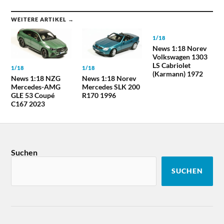
WEITERE ARTIKEL →
1/18
News 1:18 Norev
Volkswagen 1303
LS Cabriolet
1/18
1/18
(Karmann) 1972
News 1:18 NZG
News 1:18 Norev
Mercedes-AMG
Mercedes SLK 200
GLE 53 Coupé
R170 1996
C167 2023
Suchen
SUCHEN