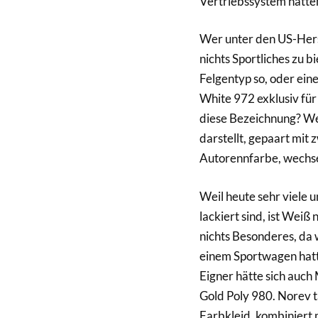
Vertriebssystem hatte
Wer unter den US-Hers
nichts Sportliches zu 
Felgentyp so, oder ein
White 972 exklusiv fü
diese Bezeichnung? We
darstellt, gepaart mit
Autorennfarbe, wechsel
Weil heute sehr viele 
lackiert sind, ist Weiß
nichts Besonderes, da w
einem Sportwagen hatt
Eigner hätte sich auc
Gold Poly 980. Norev t
Farbkleid, kombiniert 