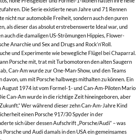
os, hohe Preisgelder und Formel-1-Ikonen hatten ihre helle
zufahren. Die Serie existierte neun Jahre und 71 Rennen
rte nicht nur automobile Freiheit, sondern auch den puren
n, als dieser das absolut erstrebenswerte Ideal war, und
ten auch die damaligen US-Strömungen Hippies, Flower-
sche Anarchie und Sex and Drugs and Rock’n’Roll.
uche und Experimente wie bewegliche Flügel bei Chaparral.
ann Porsche mit, trat mit Turbomotoren den alten Saugern
te ab, Can-Am wurde zur One-Man-Show, und den Teams
n davon, um mit Porsche halbwegs mithalten zu können. Ein
m August 1974 ist vom Formel-1- und Can-Am-Piloten Mario
„Die Can-Am wurde in die richtige Zeit hineingeboren, aber
e Zukunft.“ Wer während dieser zehn Can-Am-Jahre Kind
Sicherheit einen Porsche 917/30 Spyder in der
derte sich über dessen Aufschrift „Porsche/Audi“ – was
ass Porsche und Audi damals in den USA ein gemeinsames