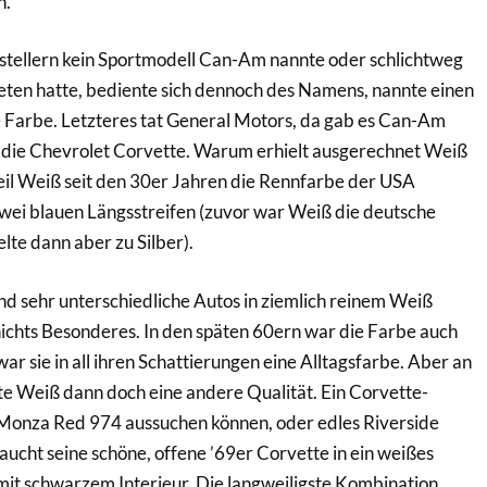
n.
tellern kein Sportmodell Can-Am nannte oder schlichtweg
bieten hatte, bediente sich dennoch des Namens, nannte einen
e Farbe. Letzteres tat General Motors, da gab es Can-Am
r die Chevrolet Corvette. Warum erhielt ausgerechnet Weiß
il Weiß seit den 30er Jahren die Rennfarbe der USA
 zwei blauen Längsstreifen (zuvor war Weiß die deutsche
te dann aber zu Silber).
und sehr unterschiedliche Autos in ziemlich reinem Weiß
 nichts Besonderes. In den späten 60ern war die Farbe auch
ar sie in all ihren Schattierungen eine Alltagsfarbe. Aber an
e Weiß dann doch eine andere Qualität. Ein Corvette-
h Monza Red 974 aussuchen können, oder edles Riverside
aucht seine schöne, offene ’69er Corvette in ein weißes
mit schwarzem Interieur. Die langweiligste Kombination,