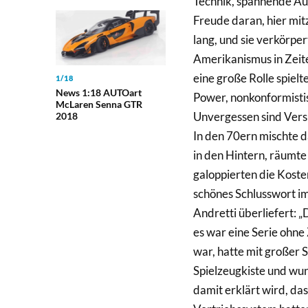
Technik, spannende Aut
Freude daran, hier mit
lang, und sie verkörpe
Amerikanismus in Zeite
eine große Rolle spiel
1/18
News 1:18 AUTOart
Power, nonkonformisti
McLaren Senna GTR
Unvergessen sind Vers
2018
In den 70ern mischte d
in den Hintern, räum
galoppierten die Koste
schönes Schlusswort i
Andretti überliefert: 
es war eine Serie ohn
war, hatte mit großer 
Spielzeugkiste und wun
damit erklärt wird, d