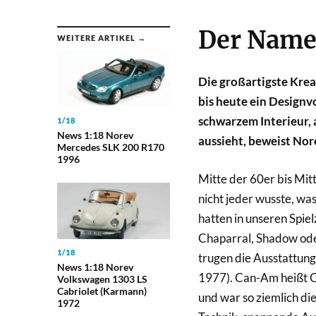
Der Name
WEITERE ARTIKEL →
Die großartigste Krea
bis heute ein Designvo
schwarzem Interieur, 
1/18
News 1:18 Norev
aussieht, beweist Nor
Mercedes SLK 200 R170
1996
Mitte der 60er bis Mit
nicht jeder wusste, was
hatten in unseren Spi
Chaparral, Shadow ode
1/18
trugen die Ausstattun
News 1:18 Norev
1977). Can-Am heißt 
Volkswagen 1303 LS
Cabriolet (Karmann)
und war so ziemlich di
1972