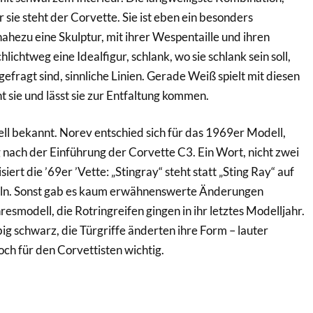
 sie steht der Corvette. Sie ist eben ein besonders
ahezu eine Skulptur, mit ihrer Wespentaille und ihren
lichtweg eine Idealfigur, schlank, wo sie schlank sein soll,
fragt sind, sinnliche Linien. Gerade Weiß spielt mit diesen
t sie und lässt sie zur Entfaltung kommen.
ll bekannt. Norev entschied sich für das 1969er Modell,
 nach der Einführung der Corvette C3. Ein Wort, nicht zwei
iert die ’69er ’Vette: „Stingray“ steht statt „Sting Ray“ auf
eln. Sonst gab es kaum erwähnenswerte Änderungen
smodell, die Rotringreifen gingen in ihr letztes Modelljahr.
ig schwarz, die Türgriffe änderten ihre Form – lauter
ch für den Corvettisten wichtig.