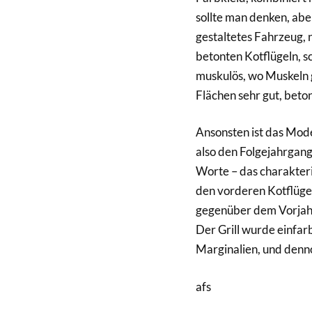
sollte man denken, aber
gestaltetes Fahrzeug, n
betonten Kotflügeln, sch
muskulös, wo Muskeln ge
Flächen sehr gut, beton
Ansonsten ist das Mode
also den Folgejahrgang
Worte – das charakteris
den vorderen Kotflüg
gegenüber dem Vorjahre
Der Grill wurde einfarb
Marginalien, und denno
afs