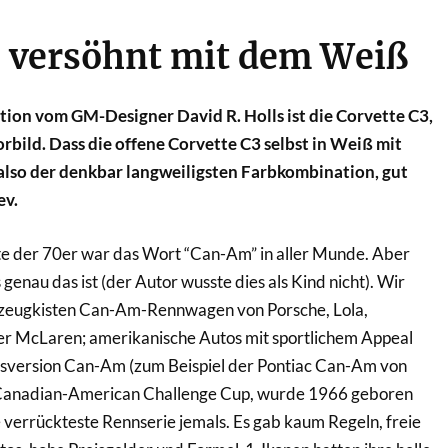
 versöhnt mit dem Weiß
tion vom GM-Designer David R. Holls ist die Corvette C3,
rbild. Dass die offene Corvette C3 selbst in Weiß mit
also der denkbar langweiligsten Farbkombination, gut
ev.
te der 70er war das Wort “Can-Am” in aller Munde. Aber
 genau das ist (der Autor wusste dies als Kind nicht). Wir
elzeugkisten Can-Am-Rennwagen von Porsche, Lola,
r McLaren; amerikanische Autos mit sportlichem Appeal
gsversion Can-Am (zum Beispiel der Pontiac Can-Am von
Canadian-American Challenge Cup, wurde 1966 geboren
e verrückteste Rennserie jemals. Es gab kaum Regeln, freie