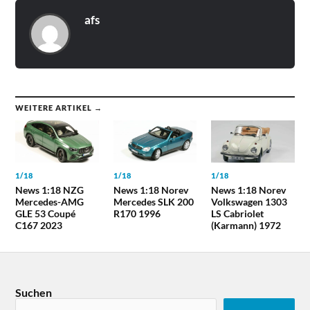
afs
WEITERE ARTIKEL →
1/18
1/18
1/18
News 1:18 NZG
News 1:18 Norev
News 1:18 Norev
Mercedes-AMG
Mercedes SLK 200
Volkswagen 1303
GLE 53 Coupé
R170 1996
LS Cabriolet
C167 2023
(Karmann) 1972
Suchen