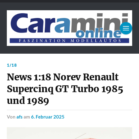
1/18
News 1:18 Norev Renault
Supercinq GT Turbo 1985
und 1989
von
afs
am
6. Februar 2025