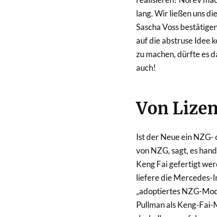
lang. Wir ließen uns 
Sascha Voss bestätigen
auf die abstruse Idee
zu machen, dürfte es d
auch!
Von Lizen
Ist der Neue ein NZG- 
von NZG, sagt, es han
Keng Fai gefertigt we
liefere die Mercedes-I
„adoptiertes NZG-Mode
Pullman als Keng-Fai-