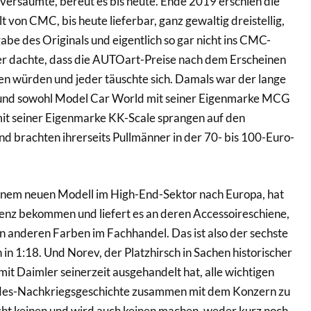
s versäumte, bereut es bis heute. Ende 2019 erschien die
t von CMC, bis heute lieferbar, ganz gewaltig dreistellig,
abe des Originals und eigentlich so gar nicht ins CMC-
der dachte, dass die AUTOart-Preise nach dem Erscheinen
n würden und jeder täuschte sich. Damals war der lange
 und sowohl Model Car World mit seiner Eigenmarke MCG
mit seiner Eigenmarke KK-Scale sprangen auf den
 brachten ihrerseits Pullmänner in der 70- bis 100-Euro-
nem neuen Modell im High-End-Sektor nach Europa, hat
enz bekommen und liefert es an deren Accessoireschiene,
in anderen Farben im Fachhandel. Das ist also der sechste
n 1:18. Und Norev, der Platzhirsch in Sachen historischer
mit Daimler seinerzeit ausgehandelt hat, alle wichtigen
es-Nachkriegsgeschichte zusammen mit dem Konzern zu
cht keinen und wird auch keinen machen, weder kurz noch