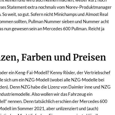
dieses Statement extra nochmals vom Norev-Produktmanager
. So weit, so gut. Sofern nicht Minichamps und Almost Real
 kommen sollten, Pullman Nummer sieben und Nummer acht
as nun gewesen sein an Mercedes 600 Pullman. Reicht ja
zen, Farben und Preisen
oder ein Keng-Fai-Modell? Kenny Rösler, der Vertriebschef
dle sich um ein NZG-Modell (wobei alle NZG-Modelle bei
rden). Denn NZG habe die Lizenz von Daimler inne und NZG
ndustriemodelle. Also wollen wir das Fahrzeug ein
ll“ nennen. Denn tatsächlich erschien der Mercedes 600
Modell im Sommer 2021, aber unlizenziert und (auch)