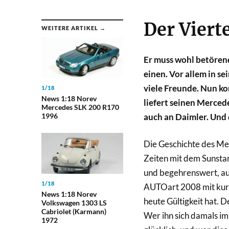
Der Viert
WEITERE ARTIKEL →
Er muss wohl betörend 
einen. Vor allem in s
viele Freunde. Nun k
1/18
News 1:18 Norev
liefert seinen Merced
Mercedes SLK 200 R170
1996
auch an Daimler. Und 
Die Geschichte des Me
Zeiten mit dem Sunstar
und begehrenswert, aus
1/18
AUTOart 2008 mit kurz
News 1:18 Norev
heute Gültigkeit hat.
Volkswagen 1303 LS
Cabriolet (Karmann)
Wer ihn sich damals i
1972