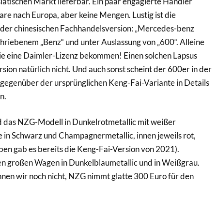
iatischen Markt lieferbar. Ein paar engagierte Händler
re nach Europa, aber keine Mengen. Lustig ist die
 der chinesischen Fachhandelsversion: „Mercedes-benz
schriebenem „Benz“ und unter Auslassung von „600“. Alleine
nie eine Daimler-Lizenz bekommen! Einen solchen Lapsus
rsion natürlich nicht. Und auch sonst scheint der 600er in der
gegenüber der ursprünglichen Keng-Fai-Variante in Details
n.
d das NZG-Modell in Dunkelrotmetallic mit weißer
 in Schwarz und Champagnermetallic, innen jeweils rot,
en gab es bereits die Keng-Fai-Version von 2021).
 großen Wagen in Dunkelblaumetallic und in Weißgrau.
nen wir noch nicht, NZG nimmt glatte 300 Euro für den