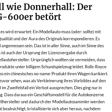
l wie Donnerhall: Der
G-600er betört
r es wird erwartet: Ein Modellauto muss (oder: sollte) mit
ualität und der Aura des Originals korrespondieren. Es
l angemessen sein. Das ist in aller Sinne, auch im Sinne des
s ist auch der Ursprung der Lizenzvergabe durch
autohersteller. Ursprünglich wollten sie vermeiden, dass
Produkte unter billigem Schundspielzeug leidet. Rolls-Royce
dass ein chinesisches no-name-Produkt ihren Wagen karikiert.
 zuvor sehen, was als Verkleinerung ihres Vorbildes auf den
im Zweifelsfall ein Verbot aussprechen. Dies ging nur in
g. Dass daraus ein Geschäftsmodell für die Autokonzerne
llhersteller und dadurch der Modellautosammler werden
ht beabsichtigt, kristallisierte sich aber heraus, nachdem