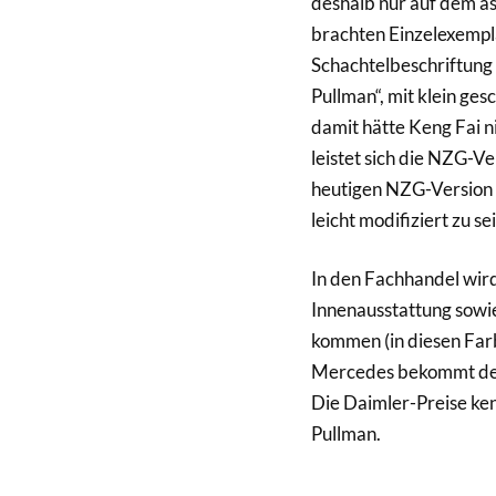
deshalb nur auf dem as
brachten Einzelexempla
Schachtelbeschriftung
Pullman“, mit klein ge
damit hätte Keng Fai 
leistet sich die NZG-Ve
heutigen NZG-Version 
leicht modifiziert zu sei
In den Fachhandel wir
Innenausstattung sowie
kommen (in diesen Farb
Mercedes bekommt den
Die Daimler-Preise ken
Pullman.