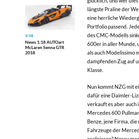
glücklich, und wer die
längste Praline der Wel
eine herrliche Wiederg
Portfolio passend. Je
des CMC-Modells sinke
1/18
News 1:18 AUTOart
600er in aller Munde,
McLaren Senna GTR
als auch Modelissimo 
2018
dampfenden Zug auf und
Klasse.
Nun kommt NZG mit ei
dafür eine Daimler-Liz
verkauft es aber auch 
Mercedes 600 Pullman i
Benze, jene Firma, die 
Fahrzeuge der Merced
realisieren? Norev ma