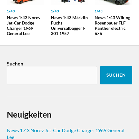
1/43
1/43
1/43
News 1:43 Norev
News 1:43 Märklin
News 1:43 Wiking
Jet-Car Dodge
Fuchs
Rosenbauer FLF
Charger 1969
Universalbagger F
Panther electric
General Lee
301 1957
6×6
Suchen
SUCHEN
Neuigkeiten
News 1:43 Norev Jet-Car Dodge Charger 1969 General
Lee