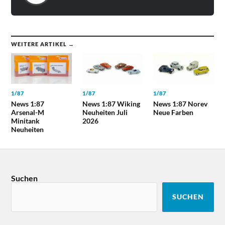
WEITERE ARTIKEL →
1/87
1/87
1/87
News 1:87
News 1:87 Wiking
News 1:87 Norev
Arsenal-M
Neuheiten Juli
Neue Farben
Minitank
2026
Neuheiten
Suchen
SUCHEN