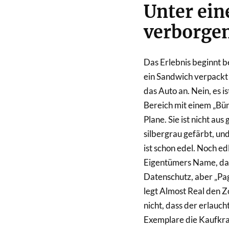
Unter ein
verborge
Das Erlebnis beginnt b
ein Sandwich verpackt 
das Auto an. Nein, es 
Bereich mit einem „Bü
Plane. Sie ist nicht au
silbergrau gefärbt, un
ist schon edel. Noch ed
Eigentümers Name, das
Datenschutz, aber „Pa
legt Almost Real den Z
nicht, dass der erlauch
Exemplare die Kaufkra