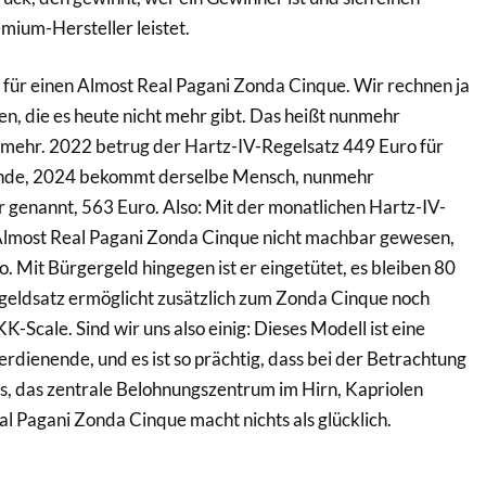
ium-Hersteller leistet.
für einen Almost Real Pagani Zonda Cinque. Wir rechnen ja
en, die es heute nicht mehr gibt. Das heißt nunmehr
l mehr. 2022 betrug der Hartz-IV-Regelsatz 449 Euro für
hende, 2024 bekommt derselbe Mensch, nunmehr
genannt, 563 Euro. Also: Mit der monatlichen Hartz-IV-
lmost Real Pagani Zonda Cinque nicht machbar gewesen,
. Mit Bürgergeld hingegen ist er eingetütet, es bleiben 80
rgeldsatz ermöglicht zusätzlich zum Zonda Cinque noch
-Scale. Sind wir uns also einig: Dieses Modell ist eine
rdienende, und es ist so prächtig, dass bei der Betrachtung
, das zentrale Belohnungszentrum im Hirn, Kapriolen
al Pagani Zonda Cinque macht nichts als glücklich.