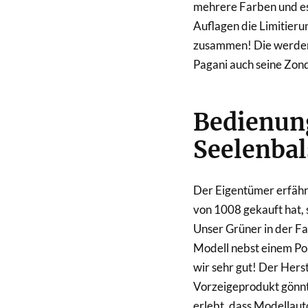
mehrere Farben und es
Auflagen die Limitieru
zusammen! Die werden i
Pagani auch seine Zon
Bedienung
Seelenba
Der Eigentümer erfährt
von 1008 gekauft hat,
Unser Grüner in der Fa
Modell nebst einem Pol
wir sehr gut! Der Herst
Vorzeigeprodukt gönnt
erlebt, dass Modellaut