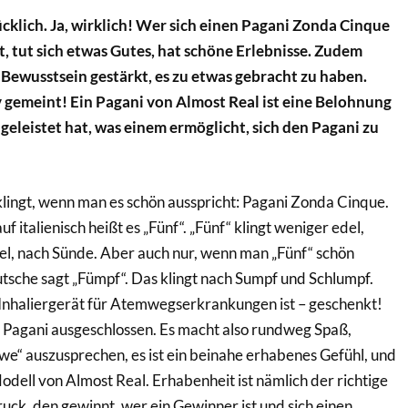
cklich. Ja, wirklich! Wer sich einen Pagani Zonda Cinque
, tut sich etwas Gutes, hat schöne Erlebnisse. Zudem
m Bewusstsein gestärkt, es zu etwas gebracht zu haben.
iv gemeint! Ein Pagani von Almost Real ist eine Belohnung
geleistet hat, was einem ermöglicht, sich den Pagani zu
 klingt, wenn man es schön ausspricht: Pagani Zonda Cinque.
f italienisch heißt es „Fünf“. „Fünf“ klingt weniger edel,
l, nach Sünde. Aber auch nur, wenn man „Fünf“ schön
tsche sagt „Fümpf“. Das klingt nach Sumpf und Schlumpf.
 Inhaliergerät für Atemwegserkrankungen ist – geschenkt!
Pagani ausgeschlossen. Es macht also rundweg Spaß,
e“ auszusprechen, es ist ein beinahe erhabenes Gefühl, und
odell von Almost Real. Erhabenheit ist nämlich der richtige
uck, den gewinnt, wer ein Gewinner ist und sich einen