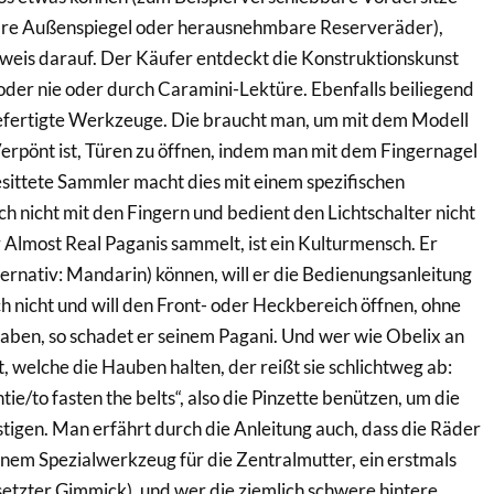
are Außenspiegel oder herausnehmbare Reserveräder),
nweis darauf. Der Käufer entdeckt die Konstruktionskunst
 oder nie oder durch Caramini-Lektüre. Ebenfalls beiliegend
gefertigte Werkzeuge. Die braucht man, um mit dem Modell
rpönt ist, Türen zu öffnen, indem man mit dem Fingernagel
gesittete Sammler macht dies mit einem spezifischen
ch nicht mit den Fingern und bedient den Lichtschalter nicht
lmost Real Paganis sammelt, ist ein Kulturmensch. Er
lternativ: Mandarin) können, will er die Bedienungsanleitung
ch nicht und will den Front- oder Heckbereich öffnen, ohne
haben, so schadet er seinem Pagani. Und wer wie Obelix an
, welche die Hauben halten, der reißt sie schlichtweg ab:
tie/to fasten the belts“, also die Pinzette benützen, um die
stigen. Man erfährt durch die Anleitung auch, dass die Räder
nem Spezialwerkzeug für die Zentralmutter, ein erstmals
etzter Gimmick), und wer die ziemlich schwere hintere