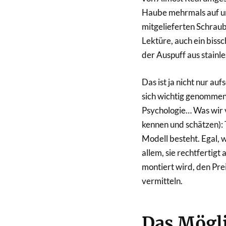
Haube mehrmals auf un
mitgelieferten Schraub
Lektüre, auch ein biss
der Auspuff aus stainles
Das ist ja nicht nur au
sich wichtig genommen 
Psychologie… Was wir 
kennen und schätzen): T
Modell besteht. Egal, w
allem, sie rechtfertig
montiert wird, den Prei
vermitteln.
Das Mögli