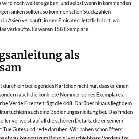
 wird noch weitere geben, und selbst wenn in kommenden
ngen sinken sollten, so kommen schon Stückzahlen
n Asien verkauft, in den Emiraten, letztlich dort, wo
das verkaufte. Es waren 158 Exemplare.
sanleitung als
lsam
 durch ein beiliegendes Kärtchen nicht nur, dass er einen
 sondern auch die konkrete Nummer seines Exemplares.
rbe Verde Firenze trägt die 448. Darüber hinaus liegt dem
iturtüchlein auch eine Bedienungsanleitung bei. Das finden
eller verweist auf all die schönen Details, die er seinem
: Tue Gutes und rede darüber! Wir haben schon öfters
os etwas können (zum Beispiel verschiebbare Vordersitze