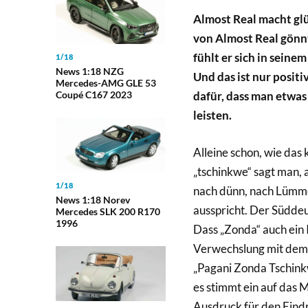
Almost Real macht glü
von Almost Real gönnt
fühlt er sich in seine
1/18
News 1:18 NZG
Und das ist nur posit
Mercedes-AMG GLE 53
Coupé C167 2023
dafür, dass man etwas 
leisten.
Alleine schon, wie das
„tschinkwe“ sagt man, au
1/18
nach dünn, nach Lümme
News 1:18 Norev
ausspricht. Der Süddeu
Mercedes SLK 200 R170
1996
Dass „Zonda“ auch ein
Verwechslung mit dem 
„Pagani Zonda Tschinkw
es stimmt ein auf das M
Ausdruck für den Eindr