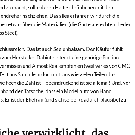
d zu macht, sollte deren Halteschräubchen mit dem
endreher nachziehen. Das alles erfahren wir durch die
chen etwas über die Materialien (die Gurte aus echtem Leder,
s Steel).
fschlussreich. Das ist auch Seelenbalsam. Der Käufer fühlt
vom Hersteller. Dahinter steckt eine gehörige Portion
vermissen und Almost Real empfehlen (weil wir es von CMC
eilt uns Sammlern doch mit, aus wie vielen Teilen das
ie hoch die Zahl ist – beeindruckend ist sie allemal! Und, vor
t anhand der Tatsache, dass ein Modellauto von Hand
s. Er ist der Ehefrau (und sich selber) dadurch plausibel zu
che verwirklicht, das