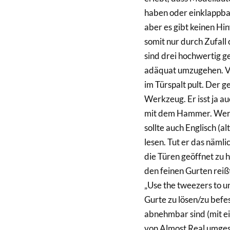
haben oder einklappb
aber es gibt keinen Hi
somit nur durch Zufall
sind drei hochwertig 
adäquat umzugehen. Ve
im Türspalt pult. Der 
Werkzeug. Er isst ja au
mit dem Hammer. Wer A
sollte auch Englisch (a
lesen. Tut er das nämli
die Türen geöffnet zu 
den feinen Gurten reißt
„Use the tweezers to un
Gurte zu lösen/zu befe
abnehmbar sind (mit ei
von Almost Real umges