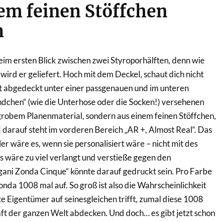
em feinen Stöffchen
n
eim ersten Blick zwischen zwei Styroporhälften, denn wie
wird er geliefert. Hoch mit dem Deckel, schaut dich nicht
ist abgedeckt unter einer passgenauen und im unteren
ndchen“ (wie die Unterhose oder die Socken!) versehenen
s grobem Planenmaterial, sondern aus einem feinen Stöffchen,
d darauf steht im vorderen Bereich „AR +, Almost Real“. Das
ler wäre es, wenn sie personalisiert wäre – nicht mit des
 wäre zu viel verlangt und verstieße gegen den
gani Zonda Cinque“ könnte darauf gedruckt sein. Pro Farbe
onda 1008 mal auf. So groß ist also die Wahrscheinlichkeit
te Eigentümer auf seinesgleichen trifft, zumal diese 1008
ft der ganzen Welt abdecken. Und doch… es gibt jetzt schon