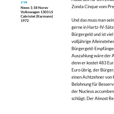
1/18
Zonda Cinque vom Prem
News 1:18 Norev
Volkswagen 1303 LS
Cabriolet (Karmann)
Und das muss man sein 
1972
gerne in Hartz-IV-Sätz
Bürgergeld und ist vie
volljährige Alleinste
Bürgergeld-Empfänger 
Auszahlung wäre der A
denn er kostet 483 Euro
Euro übrig, der Bürge
einen Achtzehner von KK
Belohnung für Besserve
der Nucleus accumbens
schlägt. Der Almost Re