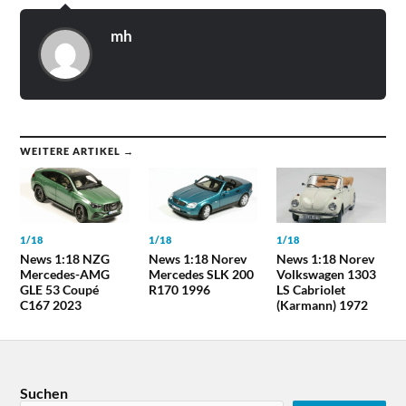
mh
WEITERE ARTIKEL →
1/18
1/18
1/18
News 1:18 NZG
News 1:18 Norev
News 1:18 Norev
Mercedes-AMG
Mercedes SLK 200
Volkswagen 1303
GLE 53 Coupé
R170 1996
LS Cabriolet
C167 2023
(Karmann) 1972
Suchen