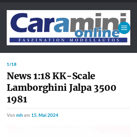
1/18
News 1:18 KK-Scale
Lamborghini Jalpa 3500
1981
von
mh
am
15. Mai 2024