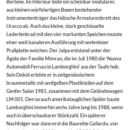
Bertone. Im Interieur löste ein scheinbar modularer,
aus kleinen würfelartigen Boxen bestehender
Instrumententräger das hübsche Armaturenbrett des
Uracco ab. Auch das kleine, stark geschüsselte
Lederlenkrad mit den vier markanten Speichen musste
einer weit banaleren Ausführung mit seelenloser
Prallplatte weichen. Der Jalpa entstand unter der
Ägide der Familie Mimran, die im Juli 1980 die ‘Nuova
Automobili Ferruccio Lamborghini’ aus der Taufe hob.
Sein Debüt erlebte er in zeitgenössischem
braunmetallic mit senfgelben Plastikteilen auf dem
Genfer Salon 1981, zusammen mit dem Geländewagen
LM 001. Den so auch amerikatauglichen Spider baute
Lamborghini immerhin sechs Jahre lang bis 1988, wenn
auch in überschaubarer Stückzahl. Ein späterer
Nachfolger war dann erst die Baureihe Gallardo, von