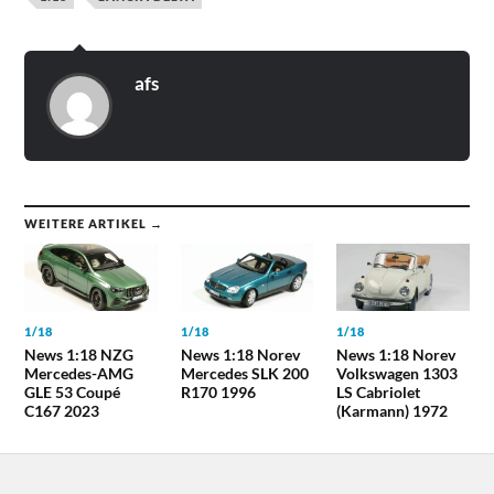
afs
WEITERE ARTIKEL →
1/18
1/18
1/18
News 1:18 NZG
News 1:18 Norev
News 1:18 Norev
Mercedes-AMG
Mercedes SLK 200
Volkswagen 1303
GLE 53 Coupé
R170 1996
LS Cabriolet
C167 2023
(Karmann) 1972