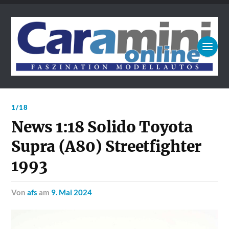
1/18
News 1:18 Solido Toyota
Supra (A80) Streetfighter
1993
von
afs
am
9. Mai 2024