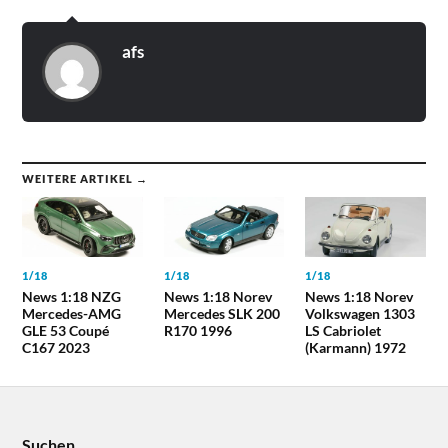
afs
WEITERE ARTIKEL →
1/18
1/18
1/18
News 1:18 NZG
News 1:18 Norev
News 1:18 Norev
Mercedes-AMG
Mercedes SLK 200
Volkswagen 1303
GLE 53 Coupé
R170 1996
LS Cabriolet
C167 2023
(Karmann) 1972
Suchen