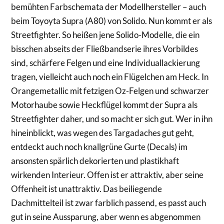
bemühten Farbschemata der Modellhersteller – auch
beim Toyoyta Supra (A80) von Solido. Nun kommt er als
Streetfighter. So heißen jene Solido-Modelle, die ein
bisschen abseits der Fließbandserie ihres Vorbildes
sind, schärfere Felgen und eine Individuallackierung
tragen, vielleicht auch noch ein Flügelchen am Heck. In
Orangemetallic mit fetzigen Oz-Felgen und schwarzer
Motorhaube sowie Heckflügel kommt der Supra als
Streetfighter daher, und so macht er sich gut. Wer in ihn
hineinblickt, was wegen des Targadaches gut geht,
entdeckt auch noch knallgrüne Gurte (Decals) im
ansonsten spärlich dekorierten und plastikhaft
wirkenden Interieur. Offen ist er attraktiv, aber seine
Offenheit ist unattraktiv. Das beiliegende
Dachmittelteil ist zwar farblich passend, es passt auch
gut in seine Aussparung, aber wenn es abgenommen