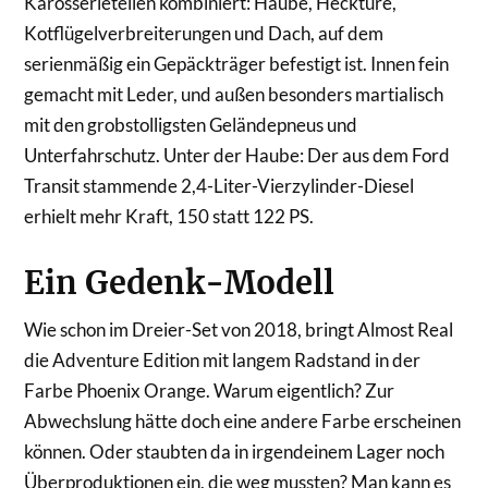
Karosserieteilen kombiniert: Haube, Hecktüre,
Kotflügelverbreiterungen und Dach, auf dem
serienmäßig ein Gepäckträger befestigt ist. Innen fein
gemacht mit Leder, und außen besonders martialisch
mit den grobstolligsten Geländepneus und
Unterfahrschutz. Unter der Haube: Der aus dem Ford
Transit stammende 2,4-Liter-Vierzylinder-Diesel
erhielt mehr Kraft, 150 statt 122 PS.
Ein Gedenk-Modell
Wie schon im Dreier-Set von 2018, bringt Almost Real
die Adventure Edition mit langem Radstand in der
Farbe Phoenix Orange. Warum eigentlich? Zur
Abwechslung hätte doch eine andere Farbe erscheinen
können. Oder staubten da in irgendeinem Lager noch
Überproduktionen ein, die weg mussten? Man kann es