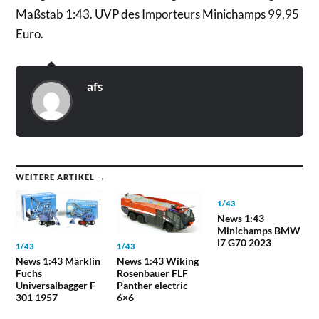
Maßstab 1:43. UVP des Importeurs Minichamps 99,95
Euro.
afs
WEITERE ARTIKEL →
1/43
News 1:43
Minichamps BMW
i7 G70 2023
1/43
1/43
News 1:43 Märklin
News 1:43 Wiking
Fuchs
Rosenbauer FLF
Universalbagger F
Panther electric
301 1957
6×6