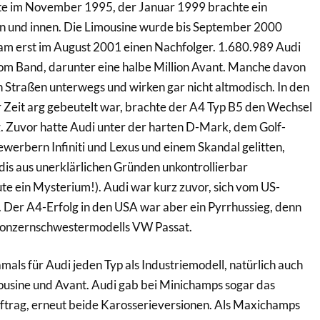
gte im November 1995, der Januar 1999 brachte ein
en und innen. Die Limousine wurde bis September 2000
am erst im August 2001 einen Nachfolger. 1.680.989 Audi
vom Band, darunter eine halbe Million Avant. Manche davon
n Straßen unterwegs und wirken gar nicht altmodisch. In den
 Zeit arg gebeutelt war, brachte der A4 Typ B5 den Wechsel
. Zuvor hatte Audi unter der harten D-Mark, dem Golf-
werbern Infiniti und Lexus und einem Skandal gelitten,
s aus unerklärlichen Gründen unkontrollierbar
ute ein Mysterium!). Audi war kurz zuvor, sich vom US-
 Der A4-Erfolg in den USA war aber ein Pyrrhussieg, denn
 Konzernschwestermodells VW Passat.
ls für Audi jeden Typ als Industriemodell, natürlich auch
ousine und Avant. Audi gab bei Minichamps sogar das
uftrag, erneut beide Karosserieversionen. Als Maxichamps