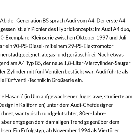
. Ab der Generation B5 sprach Audi vom A4. Der erste A4
gessen ist, ein Pionier des Hybridkonzepts: Im Audi A4 duo,
 90-Exemplare-Kleinserie zwischen Oktober 1997 und Juli
r ein 90-PS-Diesel- mit einem 29-PS-Elektromotor
innenstadtgeeignet, abgas- und geräuschfrei. Noch etwas
end am A4 Typ B5, der neue 1,8-Liter-Vierzylinder-Sauger
er Zylinder mit fünf Ventilen bestückt war. Audi führte als
ie Fünfventil-Technik in Großserie ein.
mre Hasanić (in Ulm aufgewachsener Jugoslawe, studierte am
Design in Kalifornien) unter dem Audi-Chefdesigner
hnet, war typisch rundgelutschter, 80er-Jahre-
l, aber entgegen dem damaligen Trend gegenüber dem
hsen. Ein Erfolgstyp, ab November 1994 als Viertürer