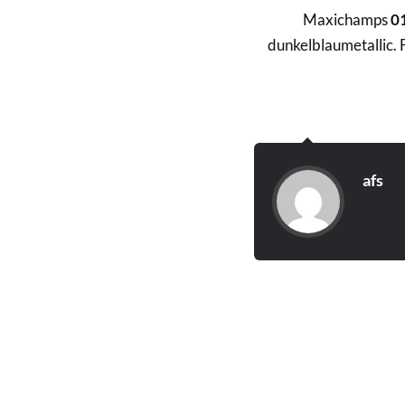
Maxichamps
0
dunkelblaumetallic.
afs