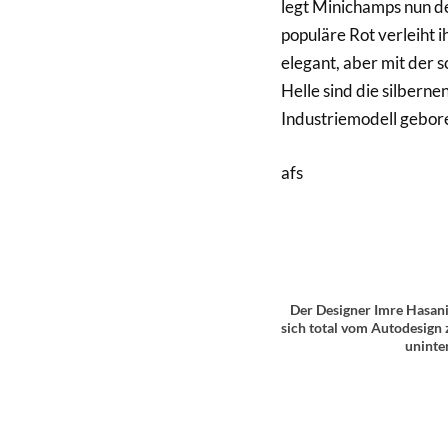
legt Minichamps nun de
populäre Rot verleiht i
elegant, aber mit der s
Helle sind die silbernen
Industriemodell gebore
afs
Der Designer Imre Hasani
sich total vom Autodesign z
uninte