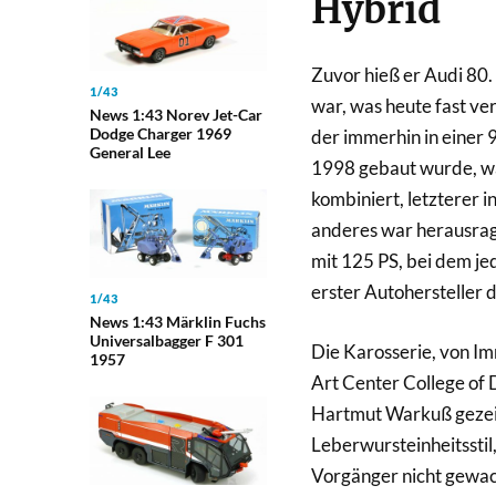
Hybrid
Zuvor hieß er Audi 80
1/43
war, was heute fast ver
News 1:43 Norev Jet-Car
Dodge Charger 1969
der immerhin in einer
General Lee
1998 gebaut wurde, wa
kombiniert, letzterer 
anderes war herausrag
mit 125 PS, bei dem jed
erster Autohersteller d
1/43
News 1:43 Märklin Fuchs
Universalbagger F 301
Die Karosserie, von I
1957
Art Center College of 
Hartmut Warkuß gezeic
Leberwursteinheitssti
Vorgänger nicht gewac