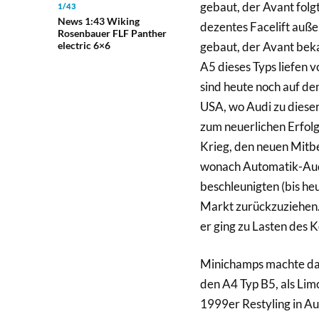
gebaut, der Avant fol
1/43
News 1:43 Wiking
dezentes Facelift auß
Rosenbauer FLF Panther
gebaut, der Avant bek
electric 6×6
A5 dieses Typs liefen 
sind heute noch auf de
USA, wo Audi zu dieser
zum neuerlichen Erfolg
Krieg, den neuen Mitbe
wonach Automatik-Audi
beschleunigten (bis he
Markt zurückzuziehen.
er ging zu Lasten des
Minichamps machte dama
den A4 Typ B5, als Lim
1999er Restyling in A