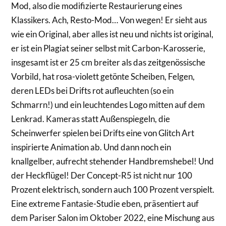
Mod, also die modifizierte Restaurierung eines
Klassikers. Ach, Resto-Mod… Von wegen! Er sieht aus
wie ein Original, aber alles ist neu und nichts ist original,
er ist ein Plagiat seiner selbst mit Carbon-Karosserie,
insgesamt ist er 25 cm breiter als das zeitgenössische
Vorbild, hat rosa-violett getönte Scheiben, Felgen,
deren LEDs bei Drifts rot aufleuchten (so ein
Schmarrn!) und ein leuchtendes Logo mitten auf dem
Lenkrad. Kameras statt Außenspiegeln, die
Scheinwerfer spielen bei Drifts eine von Glitch Art
inspirierte Animation ab. Und dann noch ein
knallgelber, aufrecht stehender Handbremshebel! Und
der Heckflügel! Der Concept-R5 ist nicht nur 100
Prozent elektrisch, sondern auch 100 Prozent verspielt.
Eine extreme Fantasie-Studie eben, präsentiert auf
dem Pariser Salon im Oktober 2022, eine Mischung aus