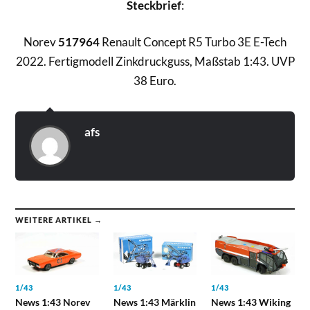
Steckbrief
:
Norev
517964
Renault Concept R5 Turbo 3E E-Tech
2022. Fertigmodell Zinkdruckguss, Maßstab 1:43. UVP
38 Euro.
afs
WEITERE ARTIKEL →
1/43
1/43
1/43
News 1:43 Norev
News 1:43 Märklin
News 1:43 Wiking