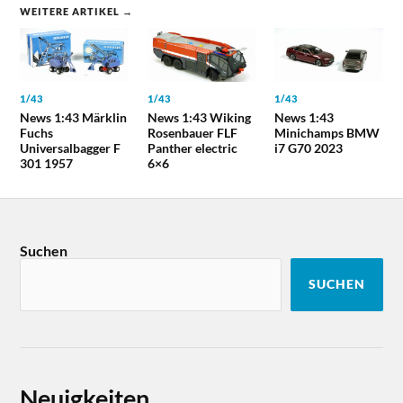
WEITERE ARTIKEL →
1/43
1/43
1/43
News 1:43 Märklin
News 1:43 Wiking
News 1:43
Fuchs
Rosenbauer FLF
Minichamps BMW
Universalbagger F
Panther electric
i7 G70 2023
301 1957
6×6
Suchen
SUCHEN
Neuigkeiten