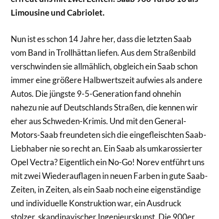
Limousine und Cabriolet.
Nun ist es schon 14 Jahre her, dass die letzten Saab
vom Band in Trollhättan liefen. Aus dem Straßenbild
verschwinden sie allmählich, obgleich ein Saab schon
immer eine größere Halbwertszeit aufwies als andere
Autos. Die jüngste 9-5-Generation fand ohnehin
nahezu nie auf Deutschlands Straßen, die kennen wir
eher aus Schweden-Krimis. Und mit den General-
Motors-Saab freundeten sich die eingefleischten Saab-
Liebhaber nie so recht an. Ein Saab als umkarossierter
Opel Vectra? Eigentlich ein No-Go! Norev entführt uns
mit zwei Wiederauflagen in neuen Farben in gute Saab-
Zeiten, in Zeiten, als ein Saab noch eine eigenständige
und individuelle Konstruktion war, ein Ausdruck
stolzer, skandinavischer Ingenieurskunst. Die 900er