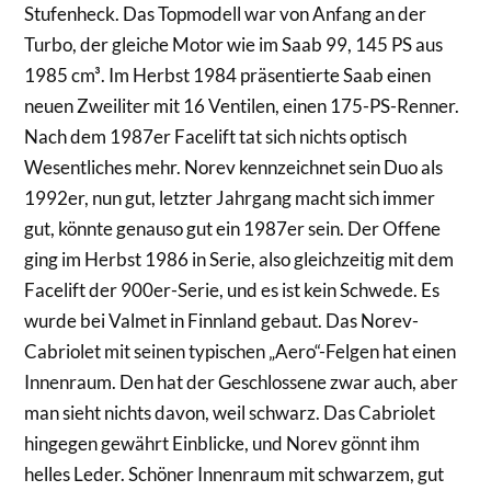
Stufenheck. Das Topmodell war von Anfang an der
Turbo, der gleiche Motor wie im Saab 99, 145 PS aus
1985 cm³. Im Herbst 1984 präsentierte Saab einen
neuen Zweiliter mit 16 Ventilen, einen 175-PS-Renner.
Nach dem 1987er Facelift tat sich nichts optisch
Wesentliches mehr. Norev kennzeichnet sein Duo als
1992er, nun gut, letzter Jahrgang macht sich immer
gut, könnte genauso gut ein 1987er sein. Der Offene
ging im Herbst 1986 in Serie, also gleichzeitig mit dem
Facelift der 900er-Serie, und es ist kein Schwede. Es
wurde bei Valmet in Finnland gebaut. Das Norev-
Cabriolet mit seinen typischen „Aero“-Felgen hat einen
Innenraum. Den hat der Geschlossene zwar auch, aber
man sieht nichts davon, weil schwarz. Das Cabriolet
hingegen gewährt Einblicke, und Norev gönnt ihm
helles Leder. Schöner Innenraum mit schwarzem, gut