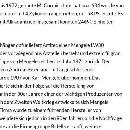
bis 1972 gebaute McCormick International 634 wurde von
motor mit 4 Zylindern angetrieben, der 58 PS leistete. Es
mit Allradantrieb. Insgesamt konnten 24690 Einheiten
nhänger dafür liefert Artitec einen Mengele LW30
er vorwiegend aus Ätzteilen besteht und extrem filigran
prünge von Mengele reichen ins Jahr 1871 zurück. Der
on Andreas Eisenlauer mit angeschlossener
urde 1907 von Karl Mengele übernommen. Das
rte sich in der Folge auf die Herstellung von
 in der 30er Jahren einer der wichtigen Produzenten von
 dem Zweiten Weltkrieg entwickelte sich Mengele
e Firma wurde zu einem führenden Hersteller von
endete sich jedoch in den 80er Jahren, als die Nachfrage
e an die Firmengruppe Bidell verkauft, weitere