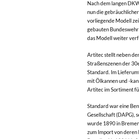
Nach dem langen DKW
nun die gebräuchliche
vorliegende Modell ze
gebauten Bundeswehr-F
das Modell weiter verf
Artitec stellt neben d
Straßenszenen der 30er
Standard. Im Lieferumf
mit Ölkannen und -kani
Artitec im Sortiment f
Standard war eine Be
Gesellschaft (DAPG), s
wurde 1890 in Bremen 
zum Import von deren 