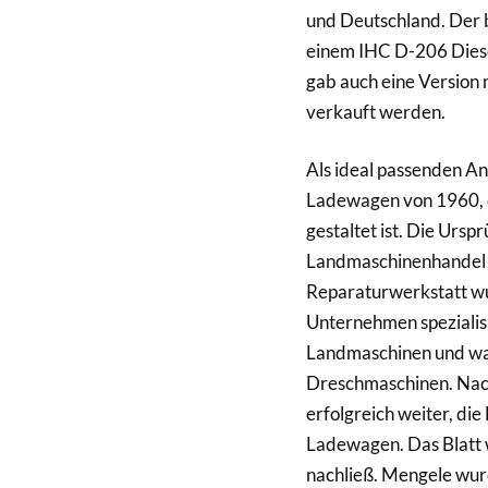
und Deutschland. Der 
einem IHC D-206 Diesel
gab auch eine Version 
verkauft werden.
Als ideal passenden A
Ladewagen von 1960, d
gestaltet ist. Die Urs
Landmaschinenhandel v
Reparaturwerkstatt w
Unternehmen spezialisie
Landmaschinen und war
Dreschmaschinen. Nach
erfolgreich weiter, di
Ladewagen. Das Blatt w
nachließ. Mengele wurd