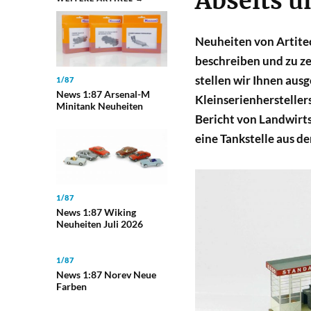
Abseits u
Neuheiten von Artite
beschreiben und zu ze
stellen wir Ihnen aus
1/87
News 1:87 Arsenal-M
Kleinserienherstelle
Minitank Neuheiten
Bericht von Landwirt
eine Tankstelle aus de
1/87
News 1:87 Wiking
Neuheiten Juli 2026
1/87
News 1:87 Norev Neue
Farben