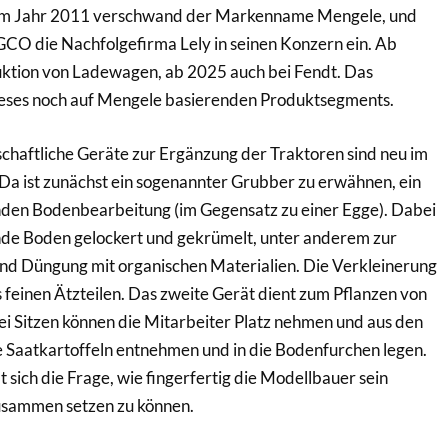
Im Jahr 2011 verschwand der Markenname Mengele, und
AGCO die Nachfolgefirma Lely in seinen Konzern ein. Ab
ktion von Ladewagen, ab 2025 auch bei Fendt. Das
eses noch auf Mengele basierenden Produktsegments.
chaftliche Geräte zur Ergänzung der Traktoren sind neu im
 Da ist zunächst ein sogenannter Grubber zu erwähnen, ein
den Bodenbearbeitung (im Gegensatz zu einer Egge). Dabei
nde Boden gelockert und gekrümelt, unter anderem zur
 Düngung mit organischen Materialien. Die Verkleinerung
s feinen Ätzteilen. Das zweite Gerät dient zum Pflanzen von
ei Sitzen können die Mitarbeiter Platz nehmen und aus den
e Saatkartoffeln entnehmen und in die Bodenfurchen legen.
t sich die Frage, wie fingerfertig die Modellbauer sein
zusammen setzen zu können.