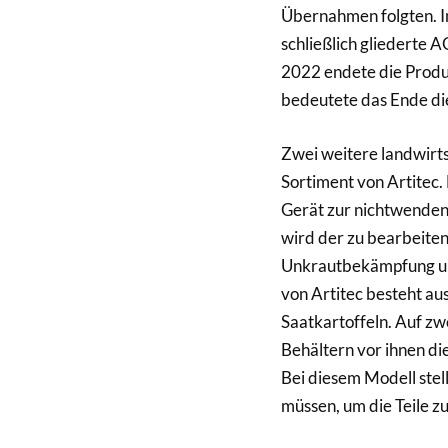
Übernahmen folgten. 
schließlich gliederte 
2022 endete die Produ
bedeutete das Ende di
Zwei weitere landwirts
Sortiment von Artitec.
Gerät zur nichtwenden
wird der zu bearbeite
Unkrautbekämpfung und
von Artitec besteht au
Saatkartoffeln. Auf zw
Behältern vor ihnen di
Bei diesem Modell stell
müssen, um die Teile 