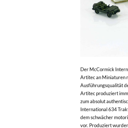
Der McCormick Interna
Artitec an Miniaturen 
Ausführungsqualität d
Artitec produziert imm
zum absolut authentis
International 634 Tra
dem schwächer motori
vor. Produziert wurden