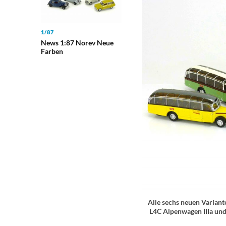
1/87
News 1:87 Norev Neue
Farben
Alle sechs neuen Variant
L4C Alpenwagen IIIa und