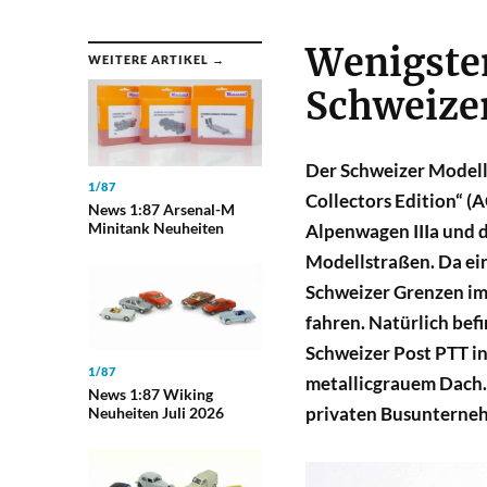
Wenigsten
WEITERE ARTIKEL →
Schweize
Der Schweizer Modell
1/87
Collectors Edition“ (
News 1:87 Arsenal-M
Minitank Neuheiten
Alpenwagen IIIa und 
Modellstraßen. Da ei
Schweizer Grenzen im 
fahren. Natürlich befi
Schweizer Post PTT in
1/87
metallicgrauem Dach.
News 1:87 Wiking
privaten Busunterneh
Neuheiten Juli 2026