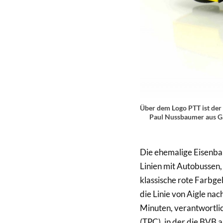
Über dem Logo PTT ist der
Paul Nussbaumer aus Ga
Die ehemalige Eisenbah
Linien mit Autobussen,
klassische rote Farbge
die Linie von Aigle nach
Minuten, verantwortlich
(TPC), in der die BVB a