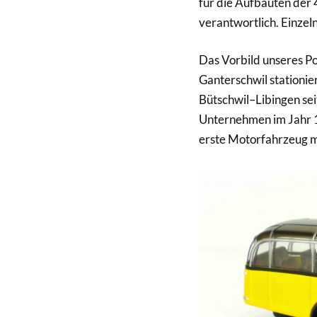
für die Aufbauten der
verantwortlich. Einzel
Das Vorbild unseres P
Ganterschwil stationie
Bütschwil–Libingen sei
Unternehmen im Jahr 1
erste Motorfahrzeug mi