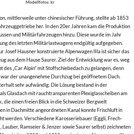
Modellfotos: kr
n, mittlerweile unter chinesischer Führung, stellte ab 1853
ahrzeuggetriebe her. In den 20er Jahren kam die Produktion
ussen und Militärfahrzeugen hinzu. Diese wurde im Jahr
ung des letzten Militärlastwagens endgültig aufgegeben.
 Josef Hausner konstruierte Alpenwagen IIIa ist sicher das
ug aus dem Hause Saurer. Ziel der Entwicklung war es, weg
 des „Car Alpin“ mit Stoffschiebedach zu gelangen, denn
l war der unangenehme Durchzug bei geöffnetem Dach.
erhalt sehr aufwändig. Die Lösung bestand in der
als Glasdach mit rauchtransparenten Plexiglasscheiben am
die einen freien Blick in die Schweizer Bergwelt
en in Dachmitte angeordneten Kanal konnte Frischluft in
t werden. Verschiedene Karosseriebauer (Eggli, Frech-
, Lauber, Ramseier & Jenzer sowie Saurer selbst) zeichneten