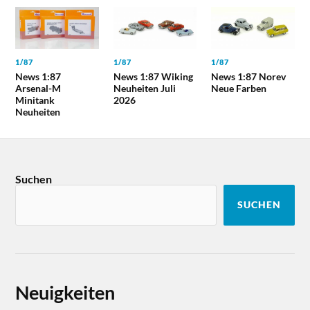
1/87
1/87
1/87
News 1:87
News 1:87 Wiking
News 1:87 Norev
Arsenal-M
Neuheiten Juli
Neue Farben
Minitank
2026
Neuheiten
Suchen
SUCHEN
Neuigkeiten