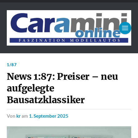
1/87
News 1:87: Preiser – neu
aufgelegte
Bausatzklassiker
von
kr
am
1. September 2025