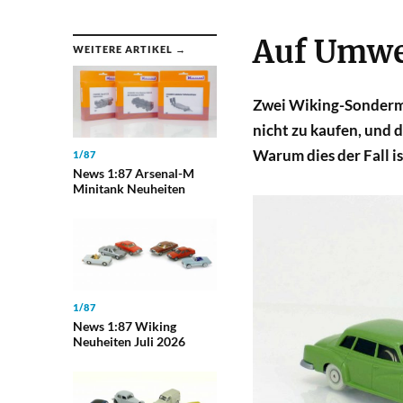
Auf Umwe
WEITERE ARTIKEL →
Zwei Wiking-Sondermo
nicht zu kaufen, und
Warum dies der Fall ist
1/87
News 1:87 Arsenal-M
Minitank Neuheiten
1/87
News 1:87 Wiking
Neuheiten Juli 2026