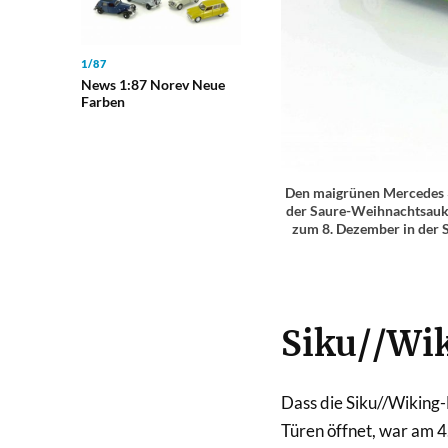
1/87
News 1:87 Norev Neue
Farben
Den maigrünen Mercedes 30
der Saure-Weihnachtsaukt
zum 8. Dezember in der S
Siku//Wi
Dass die Siku//Wiking
Türen öffnet, war am 