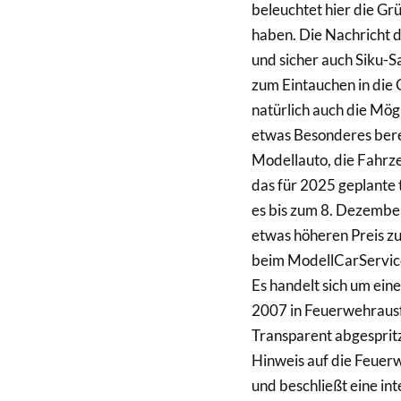
beleuchtet hier die Gr
haben. Die Nachricht 
und sicher auch Siku-S
zum Eintauchen in die 
natürlich auch die Mö
etwas Besonderes berei
Modellauto, die Fahrz
das für 2025 geplante
es bis zum 8. Dezembe
etwas höheren Preis z
beim ModellCarService
Es handelt sich um e
2007 in Feuerwehrausfü
Transparent abgespritzt
Hinweis auf die Feuerw
und beschließt eine in