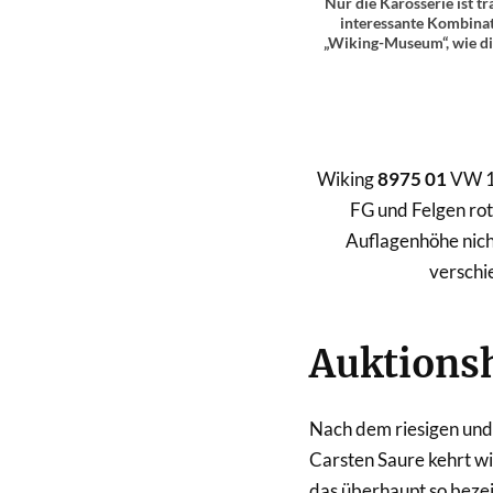
Nur die Karosserie ist t
interessante Kombinati
„Wiking-Museum“, wie di
Wiking
8975 01
VW 13
FG und Felgen rot
Auflagenhöhe nich
verschi
Auktions
Nach dem riesigen und 
Carsten Saure kehrt wi
das überhaupt so beze