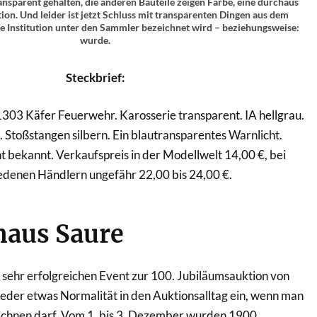
ransparent gehalten, die anderen Bauteile zeigen Farbe, eine durchaus
on. Und leider ist jetzt Schluss mit transparenten Dingen aus dem
e Institution unter den Sammler bezeichnet wird – beziehungsweise:
wurde.
Steckbrief:
03 Käfer Feuerwehr. Karosserie transparent. IA hellgrau.
. Stoßstangen silbern. Ein blautransparentes Warnlicht.
t bekannt. Verkaufspreis in der Modellwelt 14,00 €, bei
edenen Händlern ungefähr 22,00 bis 24,00 €.
haus Saure
sehr erfolgreichen Event zur 100. Jubiläumsauktion von
eder etwas Normalität in den Auktionsalltag ein, wenn man
ichnen darf. Vom 1. bis 3. Dezember wurden 1900