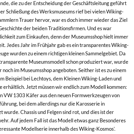
ünde, die zu der Entscheidung der Geschäftsleitung geführt
der Schließung des Werksmuseums rief bei vielen Wiking-
ammlern Trauer hervor, war es doch immer wieder das Ziel
Geschichte der beiden Traditionsfirmen. Und es war
glichkeit zum Einkaufen, denn der Museumsshop hielt immer
t. Jedes Jahr im Frühjahr gab es ein transparentes Wiking-
euge wurden zu einem richtigen kleinen Sammelgebiet. Da
 transparente Museumsmodell schon produziert war, wurde
r noch im Museumsshop angeboten. Seither ist es zu einem
um Beispiel bei Lechtoys, dem Kleinen Wiking-Laden und
 erhältlich. Jetzt müssen wir endlich zum Modell kommen:
inen VW 1303 Käfer aus den neuen Formwerkzeugen von
hrung, bei dem allerdings nur die Karosserie in
 wurde. Chassis und Felgen sind rot, und dies ist der
ehr. Auf jedem Fall ist das Modell etwas ganz Besonderes
teressante Modellserie innerhalb des Wiking-Kosmos’.