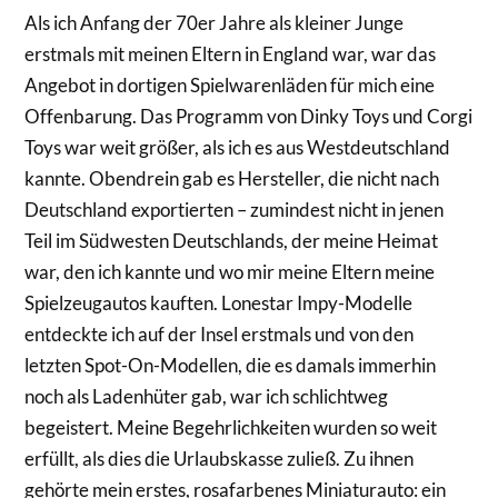
Als ich Anfang der 70er Jahre als kleiner Junge
erstmals mit meinen Eltern in England war, war das
Angebot in dortigen Spielwarenläden für mich eine
Offenbarung. Das Programm von Dinky Toys und Corgi
Toys war weit größer, als ich es aus Westdeutschland
kannte. Obendrein gab es Hersteller, die nicht nach
Deutschland exportierten – zumindest nicht in jenen
Teil im Südwesten Deutschlands, der meine Heimat
war, den ich kannte und wo mir meine Eltern meine
Spielzeugautos kauften. Lonestar Impy-Modelle
entdeckte ich auf der Insel erstmals und von den
letzten Spot-On-Modellen, die es damals immerhin
noch als Ladenhüter gab, war ich schlichtweg
begeistert. Meine Begehrlichkeiten wurden so weit
erfüllt, als dies die Urlaubskasse zuließ. Zu ihnen
gehörte mein erstes, rosafarbenes Miniaturauto: ein