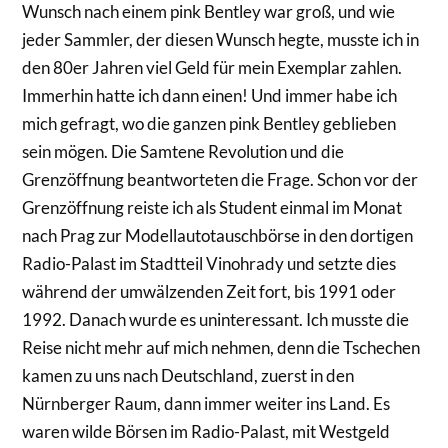
Wunsch nach einem pink Bentley war groß, und wie
jeder Sammler, der diesen Wunsch hegte, musste ich in
den 80er Jahren viel Geld für mein Exemplar zahlen.
Immerhin hatte ich dann einen! Und immer habe ich
mich gefragt, wo die ganzen pink Bentley geblieben
sein mögen. Die Samtene Revolution und die
Grenzöffnung beantworteten die Frage. Schon vor der
Grenzöffnung reiste ich als Student einmal im Monat
nach Prag zur Modellautotauschbörse in den dortigen
Radio-Palast im Stadtteil Vinohrady und setzte dies
während der umwälzenden Zeit fort, bis 1991 oder
1992. Danach wurde es uninteressant. Ich musste die
Reise nicht mehr auf mich nehmen, denn die Tschechen
kamen zu uns nach Deutschland, zuerst in den
Nürnberger Raum, dann immer weiter ins Land. Es
waren wilde Börsen im Radio-Palast, mit Westgeld