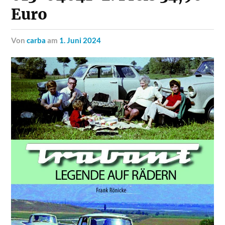
Euro
von
carba
am
1. Juni 2024