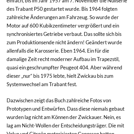
einfach, bis im Jahr 1957 am 7. November die Nullserie
des Trabant P50 gestartet wurde. Bis 1964 folgten
zahlreiche Änderungen am Fahrzeug. So wurde der
Motor auf 600 Kubikzentimeter vergrößert und ein
synchronisiertes Getriebe verbaut. Das sollte sich bis
zum Produktionsende nicht ändern! Geändert wurde
allenfalls die Karosserie. Eben 1964. Ein für die
damalige Zeit recht moderner Aufbau im Trapezstil,
quasi ein geschrumpfter Peugeot 404. Aber während
dieser „nur“ bis 1975 lebte, hielt Zwickau bis zum
Systemwechsel am Trabant fest.
Dazwischen zeigt das Buch zahlreiche Fotos von
Prototypen und Entwürfen. Dass diese niemals gebaut
wurden lag nicht am Können der Zwickauer. Nein, es
lag am Nicht-Wollen der Entscheidungsträger. Die mit
Volvo und Citroën motorisierten Genossen hatten