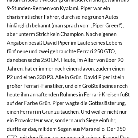
9-Stunden-Rennen von Kyalami. Piper war ein
charismatischer Fahrer, durch seine grünen Autos
hinlänglich bekannt (man sprach vom „Piper Green“),
aber unterm Strich kein Champion. Nach eigenen
Angaben besaß David Piper im Laufe seines Lebens
fünf neue und zwei gebrauchte Ferrari 250 GTO,
daneben sechs 250 LM. Heute, im Alter von über 90
Jahren, hat er immer noch einen davon, zudem einen
P2 und einen 330 P3. Alle in Grün. David Piper ist ein
großer Ferrari-Fanatiker, und ein Großteil seines noch
heute ihm anhaftenden Ruhmes in Ferrari-Kreisen fußt
auf der Farbe Grün. Piper wagte die Gotteslästerung,
einen Ferrari in Grün zu tauchen. Und weil er nicht nur
ein Provokateur war, sondern auch Siege einfuhr,
durfte er das, mit dem Segen aus Maranello. Der 250
GTO, mit dem Piper zusammen mit seinem Freund Dan