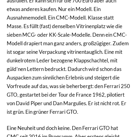
ausfüllen. Er kann sich für die 700 Euro aber auch
etwas anderes kaufen. Nur ein Modell. Ein
Ausnahmemodell. Ein CMC-Modell. Klasse statt
Masse. Es füllt (fast) denselben Vitrinenplatz wie die
sieben MCG- oder KK-Scale-Modelle. Denn ein CMC-
Modell drapiert man ganz anders, großzügiger. Zudem
ist sogar seine Verpackung vitrinentauglich. Eine mit
dunkelrotem Leder bezogene Klappschachtel, mit
güld’nen Lettern bedruckt. Dadurch wird schon das
Auspacken zum sinnlichen Erlebnis und steigert die
Vorfreude auf das, was sie beherbergt: den Ferrari 250
GTO, gestartet bei der Tour de France 1962, pilotiert
von David Piper und Dan Margulies. Er ist nicht rot. Er
ist grün. Ein grüner Ferrari GTO.
Eine Neuheit und doch keine. Den Ferrari GTO hat
CMC seit 2016 im Programm. Aber erstens gleicht