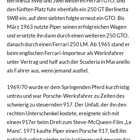
Berlinetta SWB und zwei weiteren Ferrari GTO, und
den fünften Platz fuhr ebenfalls ein 250 GT Berlinetta
SWB ein, auf dem siebten folgte erneut ein GTO. Bis
März 1963 nutzte Piper seinen erfolgreichen Wagen
und ersetzte ihn dann durch einen weiteren 250 GTO,
danach durch einen Ferrari 250 LM. Ab 1965 stand er
beim englischen Ferrari-Importeur als Werksfahrer
unter Vertrag und half auch der Scuderia in Maranello
als Fahrer aus, wenn jemand ausfiel.
1969/70 wurde er dem Springenden Pferd kurzfristig
untreu und war Porsche-Werksfahrer zu Zeiten des
schwierig zu steuernden 917. Der Unfall, der ihn den
rechten Unterschenkel kostete, ereignete sich mit
einem 917er beim Dreh zum Steve-McQueen-Film „Le
Mans“. 1971 kaufte Piper einen Porsche 917, ließ ihn
natürlich sofort wieder grün lackieren und gewann das