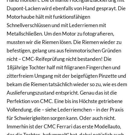
Dupont-Lacken wird ebenfalls von Hand gesprayt. Die
Motorhaube hält mit funktionsfähigen
Schnellverschlüssen und mit Lederriemen mit
Metallschließen. Um den Motor zu fotografieren,
mussten wir die Riemen lösen. Die Riemen wieder zu
befestigen, gelang uns aus feinmotorischen Gründen
nicht – CMC-Reifeprüfung nicht bestanden! Die
18jährige Tochter half mit filigranen Fingerchen und
zitterfreiem Umgang mit der beigefügten Pinzette und
bekam die Riemen tatsächlich wieder so zu, wie es dem
Auslieferungszustand entspricht. Genau das ist die
Perfektion von CMC. Eine bis ins Höchste getriebene
Vollendung, die – siehe Lederriemchen – in der Praxis
für Schwierigkeiten sorgen kann. Oder auch nicht.
Immerhin ist der CMC Ferrari das erste Modellauto,
das die Tochter „befummelt“ hat, dabei natürlich auch