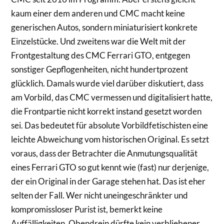
kaum einer dem anderen und CMC macht keine
generischen Autos, sondern miniaturisiert konkrete
Einzelstücke. Und zweitens war die Welt mit der
Frontgestaltung des CMC Ferrari GTO, entgegen
sonstiger Gepflogenheiten, nicht hundertprozent
glücklich. Damals wurde viel darüber diskutiert, dass
am Vorbild, das CMC vermessen und digitalisiert hatte,
die Frontpartie nicht korrekt instand gesetzt worden
sei. Das bedeutet für absolute Vorbildfetischisten eine
leichte Abweichung vom historischen Original. Es setzt
voraus, dass der Betrachter die Anmutungsqualität
eines Ferrari GTO so gut kennt wie (fast) nur derjenige,
der ein Original in der Garage stehen hat. Das ist eher
selten der Fall. Wer nicht uneingeschränkter und
kompromissloser Purist ist, bemerkt keine
Auffälligkeiten. Obendrein dürfte kein verbliebener