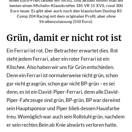
einen Euro-Preis fanden wir nicht). Und aktuell nimmt man am
besten einen Michelin-Klassikreifen 185 VR 15 XVS, rund 300
Euro teuer. Es gibt aber auch noch den klassischen Dunlop R5
Comp 204 Racing mit dem originalen Profil, aber ohne
Straßenzulassung (550 Euro).
Grün, damit er nicht rot ist
Ein Ferrari ist rot. Der Betrachter erwartet dies. Rot
steht jedem Ferrari, aber ein roter Ferrari ist ein
Klischee. Also haben wir uns für Grün entschieden.
Denn ein Ferrari ist normalerweise nicht grün, schon
gar nicht grasgrün, schon gar nicht BP-grün – es sei
denn, es ist ein David-Piper-Ferrari, denn alle David-
Piper-Fahrzeuge sind grün, BP-grün. BP war dereinst
sein Hauptsponsor und Piper blieb dessen Hausfarbe
treu. Womöglich war auch sein Rollstuhl grün, nachdem
er sein rechtes Bein ab Knie abwärts verloren hatte.