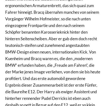
ergonomischen Armaturenbrett, das sich quasi zum
Fahrer hinneigt. Bracq übernahm manches von seinem
Vorgänger Wilhelm Hofmeister, so die nach unten
eingezogene Frontpartie und den nach seinem
Schöpfer benannten Karosserieknick hinter den
hinteren Seitenscheiben. Aber er gab dem doch recht
teutonisch-steifen und zunehmend angestaubten
BMW-Design einen neuen, internationalen Kick. Von
Kuenheim und Bracq waren es, die den „modernen
BMW“ erfunden haben, die „Freude am Fahren“, die
der Marke jenes Image verliehen, von dem sie bis heute
profitiert. Und das erste automobil gewordene
Ergebnis dieser Zusammenarbeit ist der erste Fünfer,
die Baureihe E12. Der Harry als ewiger Assistent und
hinterher rennender Pudel Derricks ist eben auch
deshalb so nett in Bezug auf den E12, weil er so klein