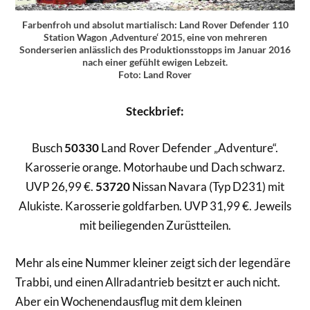
Farbenfroh und absolut martialisch: Land Rover Defender 110
Station Wagon ‚Adventure‘ 2015, eine von mehreren
Sonderserien anlässlich des Produktionsstopps im Januar 2016
nach einer gefühlt ewigen Lebzeit.
Foto: Land Rover
Steckbrief:
Busch
50330
Land Rover Defender „Adventure“.
Karosserie orange. Motorhaube und Dach schwarz.
UVP 26,99 €.
53720
Nissan Navara (Typ D231) mit
Alukiste. Karosserie goldfarben. UVP 31,99 €. Jeweils
mit beiliegenden Zurüstteilen.
Mehr als eine Nummer kleiner zeigt sich der legendäre
Trabbi, und einen Allradantrieb besitzt er auch nicht.
Aber ein Wochenendausflug mit dem kleinen