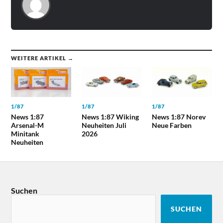
WEITERE ARTIKEL →
1/87
1/87
1/87
News 1:87
News 1:87 Wiking
News 1:87 Norev
Arsenal-M
Neuheiten Juli
Neue Farben
Minitank
2026
Neuheiten
Suchen
SUCHEN