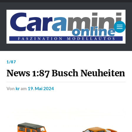
1/87
News 1:87 Busch Neuheiten
von
kr
am
19. Mai 2024