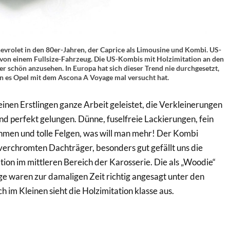
vrolet in den 80er-Jahren, der Caprice als Limousine und Kombi. US-
r von einem Fullsize-Fahrzeug. Die US-Kombis mit Holzimitation an den
r schön anzusehen. In Europa hat sich dieser Trend nie durchgesetzt,
 es Opel mit dem Ascona A Voyage mal versucht hat.
einen Erstlingen ganze Arbeit geleistet, die Verkleinerungen
nd perfekt gelungen. Dünne, fuselfreie Lackierungen, fein
men und tolle Felgen, was will man mehr! Der Kombi
n verchromten Dachträger, besonders gut gefällt uns die
tion im mittleren Bereich der Karosserie. Die als „Woodie“
e waren zur damaligen Zeit richtig angesagt unter den
 im Kleinen sieht die Holzimitation klasse aus.