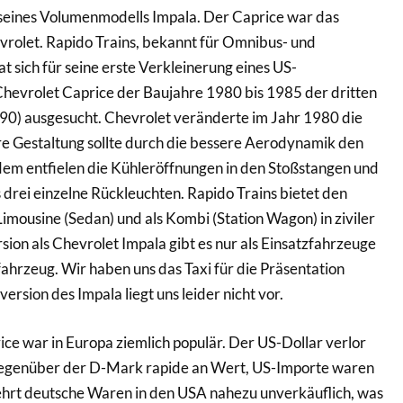
 seines Volumenmodells Impala. Der Caprice war das
vrolet. Rapido Trains, bekannt für Omnibus- und
t sich für seine erste Verkleinerung eines US-
evrolet Caprice der Baujahre 1980 bis 1985 der dritten
90) ausgesucht. Chevrolet veränderte im Jahr 1980 die
ere Gestaltung sollte durch die bessere Aerodynamik den
em entfielen die Kühleröffnungen in den Stoßstangen und
 drei einzelne Rückleuchten. Rapido Trains bietet den
Limousine (Sedan) und als Kombi (Station Wagon) in ziviler
sion als Chevrolet Impala gibt es nur als Einsatzfahrzeuge
ilfahrzeug. Wir haben uns das Taxi für die Präsentation
rsion des Impala liegt uns leider nicht vor.
ce war in Europa ziemlich populär. Der US-Dollar verlor
gegenüber der D-Mark rapide an Wert, US-Importe waren
ehrt deutsche Waren in den USA nahezu unverkäuflich, was