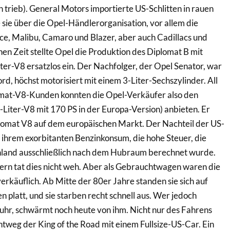
n trieb). General Motors importierte US-Schlitten in rauen
ie über die Opel-Händlerorganisation, vor allem die
ce, Malibu, Camaro und Blazer, aber auch Cadillacs und
hen Zeit stellte Opel die Produktion des Diplomat B mit
er-V8 ersatzlos ein. Der Nachfolger, der Opel Senator, war
rd, höchst motorisiert mit einem 3-Liter-Sechszylinder. All
omat-V8-Kunden konnten die Opel-Verkäufer also den
-Liter-V8 mit 170 PS in der Europa-Version) anbieten. Er
plomat V8 auf dem europäischen Markt. Der Nachteil der US-
 ihrem exorbitanten Benzinkonsum, die hohe Steuer, die
land ausschließlich nach dem Hubraum berechnet wurde.
ern tat dies nicht weh. Aber als Gebrauchtwagen waren die
erkäuflich. Ab Mitte der 80er Jahre standen sie sich auf
 platt, und sie starben recht schnell aus. Wer jedoch
uhr, schwärmt noch heute von ihm. Nicht nur des Fahrens
tweg der King of the Road mit einem Fullsize-US-Car. Ein