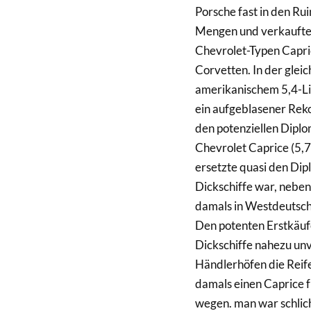
Porsche fast in den Rui
Mengen und verkaufte s
Chevrolet-Typen Capri
Corvetten. In der gleic
amerikanischem 5,4-Lit
ein aufgeblasener Reko
den potenziellen Dipl
Chevrolet Caprice (5,7
ersetzte quasi den Di
Dickschiffe war, neben
damals in Westdeutsch
Den potenten Erstkäuf
Dickschiffe nahezu unv
Händlerhöfen die Reifen
damals einen Caprice f
wegen. man war schlich