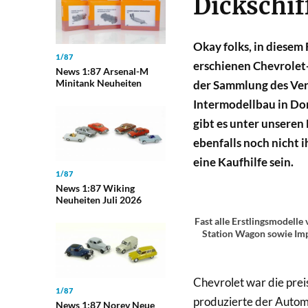
Dickschif
Okay folks, in diesem 
1/87
erschienen Chevrolet
News 1:87 Arsenal-M
Minitank Neuheiten
der Sammlung des Ver
Intermodellbau in Do
gibt es unter unseren
ebenfalls noch nicht 
eine Kaufhilfe sein.
1/87
News 1:87 Wiking
Neuheiten Juli 2026
Fast alle Erstlingsmodelle
Station Wagon sowie Impa
Chevrolet war die pre
1/87
produzierte der Autom
News 1:87 Norev Neue