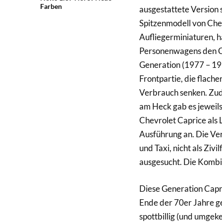
Farben
ausgestattete Version
Spitzenmodell von Che
Aufliegerminiaturen, ha
Personenwagens den Ch
Generation (1977 – 19
Frontpartie, die flach
Verbrauch senken. Zud
am Heck gab es jeweils
Chevrolet Caprice als 
Ausführung an. Die Ver
und Taxi, nicht als Ziv
ausgesucht. Die Kombive
Diese Generation Capri
Ende der 70er Jahre 
spottbillig (und umgek