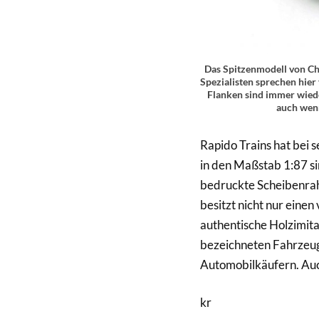
Das Spitzenmodell von Che
Spezialisten sprechen hie
Flanken sind immer wiede
auch wenn
Rapido Trains hat bei s
in den Maßstab 1:87 si
bedruckte Scheibenrah
besitzt nicht nur eine
authentische Holzimita
bezeichneten Fahrzeug
Automobilkäufern. Auch
kr